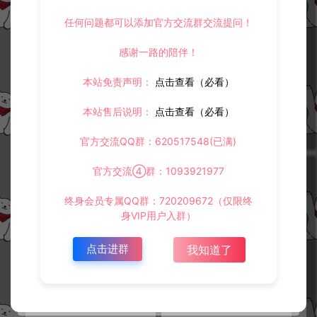
任何问题都可以添加官方交流群交流提问！
感谢一路的陪伴！
服务器宝塔Linux添加虚拟内存教
Windows系统服务器C盘分出D
程
盘
本站免责声明：
点击查看（必看）
技术教程
技术教程
本站售后说明：
点击查看（必看）
冷雨泽ღ
冷雨泽ღ
0
0
官方交流QQ群：620517548(已满)
官方交流④群：1093921977
终身会员专属QQ群：720209672（仅限终
身VIP用户入群）
点击进群
我知道了
CentOS6停止更新支持后yum源
搭建部分总结，造成进不去游戏
失效解决方法
（提示网络错误、服务器维护等
情况）
技术教程
技术教程