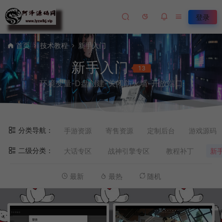
登录
首页
技术教程
新手入门
新手入门
13
环境变量-D盘创建-关闭防火墙-开放端口
分类导航：
手游资源
寄售资源
定制后台
游戏源码
二级分类：
大话专区
战神引擎专区
教程补丁
新
最新
最热
随机