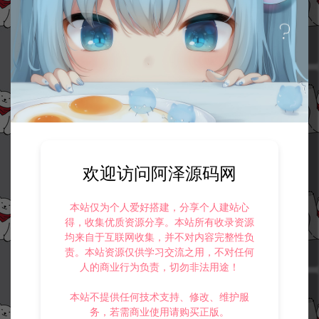
技术教程
技术教程
冷雨泽ღ
冷雨泽ღ
0
0
欢迎访问阿泽源码网
Win10系统添加虚拟网卡图文教
在win7 64位上安装Erlang
程
本站仅为个人爱好搭建，分享个人建站心
技术教程
技术教程
得，收集优质资源分享。本站所有收录资源
均来自于互联网收集，并不对内容完整性负
冷雨泽ღ
冷雨泽ღ
0
0
责。本站资源仅供学习交流之用，不对任何
人的商业行为负责，切勿非法用途！
本站不提供任何技术支持、修改、维护服
务，若需商业使用请购买正版。