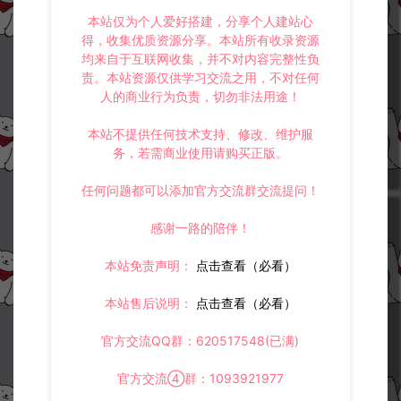
本站仅为个人爱好搭建，分享个人建站心
得，收集优质资源分享。本站所有收录资源
均来自于互联网收集，并不对内容完整性负
爱如初见-开启内置GM模式教程
万灵山海之万物归元-一键开新区
责。本站资源仅供学习交流之用，不对任何
脚本
人的商业行为负责，切勿非法用途！
教程补丁
教程补丁
本站不提供任何技术支持、修改、维护服
务，若需商业使用请购买正版。
冷雨泽ღ
冷雨泽ღ
0
0
任何问题都可以添加官方交流群交流提问！
感谢一路的陪伴！
本站免责声明：
点击查看（必看）
本站售后说明：
点击查看（必看）
万灵山海之境-通用开新区教程
天道情缘-天机印修复补丁+隐藏
+视频教程
客户端顶部FPS教程
官方交流QQ群：620517548(已满)
教程补丁
官方交流④群：1093921977
教程补丁