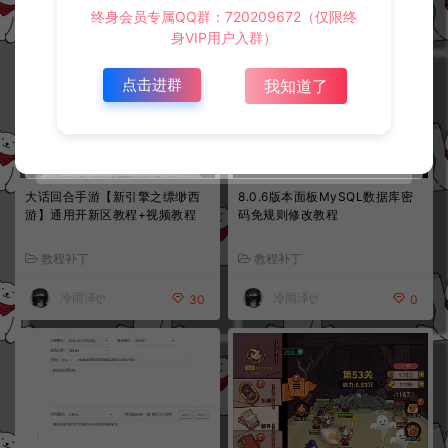
冷雨泽ღ
冷雨泽ღ
30
0
终身会员专属QQ群：720209672（仅限终
身VIP用户入群）
点击进群
我知道了
大话回合手游【新引擎之缥缈西
8.0.6版本面板MySQL数据库密
游】通用开新区教程+视频教程
码免规则修改教程
教程补丁
教程补丁
冷雨泽ღ
冷雨泽ღ
30
0