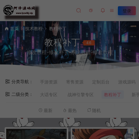
登录
首页
技术教程
教程补丁
教程补丁
46
修改教程-修改补丁-系统教程-修改教程
分类导航：
手游资源
寄售资源
定制后台
游戏源码
二级分类：
大话专区
战神引擎专区
教程补丁
新
最新
最热
随机