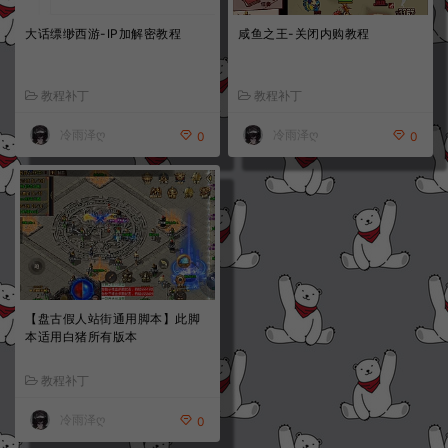
大话缥缈西游-IP加解密教程
咸鱼之王-关闭内购教程
教程补丁
教程补丁
冷雨泽ღ
冷雨泽ღ
0
0
【盘古假人站街通用脚本】此脚
本适用白猪所有版本
教程补丁
冷雨泽ღ
0