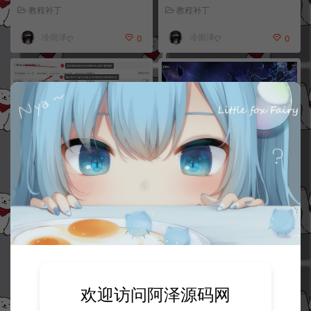
教程补丁
教程补丁
冷雨泽ღ
冷雨泽ღ
0
0
阿拉德通用PM2项目文件安装教
韩版DNF-客户端免反编译修改教
程
程
教程补丁
教程补丁
冷雨泽ღ
冷雨泽ღ
0
0
欢迎访问阿泽源码网