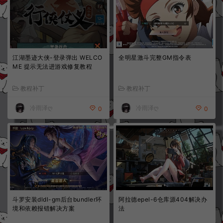
江湖墨迹大侠-登录弹出 WELCO
全明星激斗完整GM指令表
ME 提示无法进游戏修复教程
教程补丁
教程补丁
冷雨泽ღ
冷雨泽ღ
0
0
斗罗安装dldl-gm后台bundler环
阿拉德epel-6仓库源404解决办
境和依赖报错解决方案
法