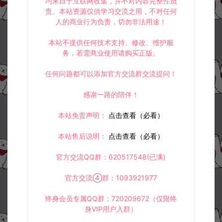
均来自于互联网收集，并不对内容完整性负
服务器关闭防火墙-开放端口
搭建部分总结，造成进不去游戏（提示网络错误、服务器维护等情况）
责。本站资源仅供学习交流之用，不对任何
人的商业行为负责，切勿非法用途！
本站不提供任何技术支持、修改、维护服
常见问题
务，若需商业使用请购买正版。
任何问题都可以添加官方交流群交流提问！
感谢一路的陪伴！
相关资源
本站免责声明：
点击查看（必看）
本站售后说明：
点击查看（必看）
官方交流QQ群：620517548(已满)
官方交流④群：1093921977
江湖墨迹大侠-登录弹出 WE
战神引擎传奇手游白猪G2.5
LCOME 提示无法进游戏修
离线版0513卡登录问题解决
终身会员专属QQ群：720209672（仅限终
复教程
教程
身VIP用户入群）
教程补丁
战神引擎专区