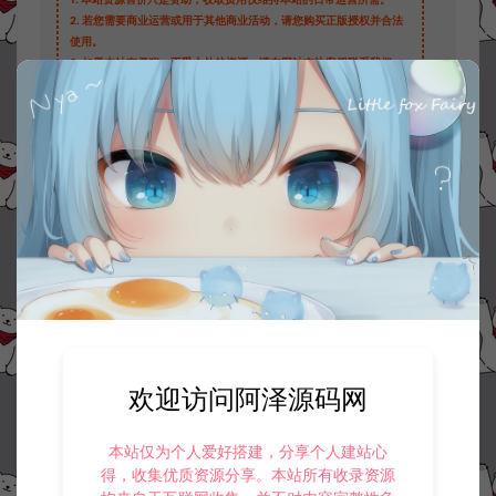
2.
若您需要商业运营或用于其他商业活动，请您购买正版授权并合法
使用。
3.
如果本站有侵犯、不妥之处的资源，请在网站右边客服联系我们。
将会第一时间解决！
4.
本站提供的所有资源仅供参考学习使用，不存在任何商业目的与商
业用途，请大家不要用于商用！
5.
侵权联系邮箱：32838727@qq.com
阿泽源码网
技术教程
Windows7下JAVA环境搭建以及JDK环境
变量配置
https://www.lyzwlkj.vip/274/hybk/
冷雨泽ღ
默认解压密码：www.lyzwlkj.vip
复制
欢迎访问阿泽源码网
本站仅为个人爱好搭建，分享个人建站心
得，收集优质资源分享。本站所有收录资源
上一篇：
下一篇：