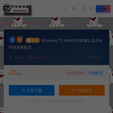
登录
首页
技术教程
正文
我要投稿
Windows7下JAVA环境搭建以及JDK
#
热门
环境变量配置
冷雨泽ღ
2022-01-18
5,235
0
点赞 (
34
)
收藏 (2)
¥
星钻
立即下载
升级会员
下载不了？请联系网站客服提交链接错误！