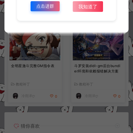
点击进群
我知道了
冷雨泽ღ
冷雨泽ღ
0
0
全明星激斗完整GM指令表
斗罗安装dldl-gm后台bundl
er环境和依赖报错解决方案
教程补丁
教程补丁
冷雨泽ღ
冷雨泽ღ
0
0
猜你喜欢