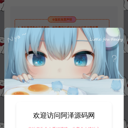
©版权免责声明
1.
本站资源售价只是赞助，收取费用仅维持本站的日常运营所需。
2.
若您需要商业运营或用于其他商业活动，请您购买正版授权并合法
使用。
3.
如果本站有侵犯、不妥之处的资源，请在网站右边客服联系我们。
将会第一时间解决！
4.
本站提供的所有资源仅供参考学习使用，不存在任何商业目的与商
业用途，请大家不要用于商用！
5.
侵权联系邮箱：32838727@qq.com
阿泽源码网
技术教程
服务器关闭防火墙-开放端口
https://www.lyzwlkj.vip/185/hybk/
欢迎访问阿泽源码网
冷雨泽ღ
默认解压密码：www.lyzwlkj.vip
复制