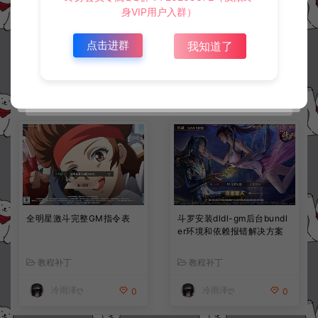
江湖墨迹大侠-登录弹出 WE
战神引擎传奇手游白猪G2.5
身VIP用户入群）
LCOME 提示无法进游戏修
离线版0513卡登录问题解决
复教程
教程
点击进群
我知道了
教程补丁
战神引擎专区
冷雨泽ღ
冷雨泽ღ
0
0
全明星激斗完整GM指令表
斗罗安装dldl-gm后台bundl
er环境和依赖报错解决方案
教程补丁
教程补丁
冷雨泽ღ
冷雨泽ღ
0
0