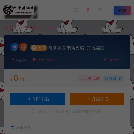
登录
首页
技术教程
正文
我要投稿
服务器关闭防火墙-开放端口
#
热门
冷雨泽ღ
2022-01-17
24,698
0
点赞 (
28
)
收藏 (9)
¥
星钻
立即下载
升级会员
下载不了？请联系网站客服提交链接错误！
增值服务：