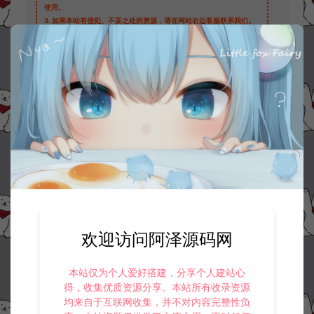
使用。
3.
如果本站有侵犯、不妥之处的资源，请在网站右边客服联系我们。
将会第一时间解决！
4.
本站提供的所有资源仅供参考学习使用，不存在任何商业目的与商
业用途，请大家不要用于商用！
5.
侵权联系邮箱：32838727@qq.com
阿泽源码网
技术教程
Win8上安装虚拟网卡图文教程
https://www.lyzwlkj.vip/3810/hybk/
冷雨泽ღ
默认解压密码：www.lyzwlkj.vip
复制
欢迎访问阿泽源码网
本站仅为个人爱好搭建，分享个人建站心
上一篇：
下一篇：
得，收集优质资源分享。本站所有收录资源
Win10系统添加虚拟网卡图文教程
Win7安装虚拟网卡图文教程
均来自于互联网收集，并不对内容完整性负