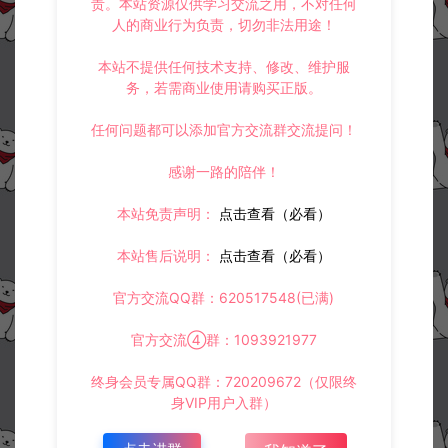
责。本站资源仅供学习交流之用，不对任何
人的商业行为负责，切勿非法用途！
本站不提供任何技术支持、修改、维护服
常见问题
务，若需商业使用请购买正版。
任何问题都可以添加官方交流群交流提问！
相关资源
感谢一路的陪伴！
本站免责声明：
点击查看（必看）
本站售后说明：
点击查看（必看）
官方交流QQ群：620517548(已满)
江湖墨迹大侠-登录弹出 WE
战神引擎传奇手游白猪G2.5
官方交流④群：1093921977
LCOME 提示无法进游戏修
离线版0513卡登录问题解决
复教程
教程
终身会员专属QQ群：720209672（仅限终
教程补丁
战神引擎专区
身VIP用户入群）
冷雨泽ღ
冷雨泽ღ
0
0