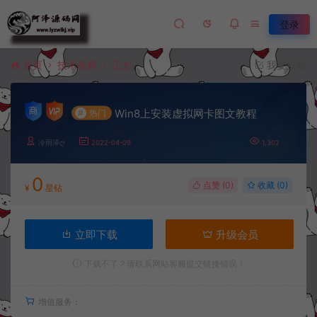
登录
首页
技术教程
正文
我要投稿
Win8上安装虚拟网卡图文教程
#
热门
冷雨泽ღ
2022-04-09
1,302
0
点赞 (
0
)
收藏 (0)
¥
星钻
立即下载
升级会员
下载不了？请联系网站客服提交链接错误！
增值服务：