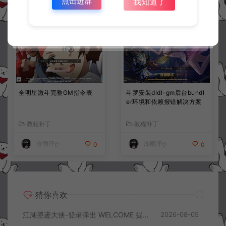
点击进群
我知道了
全明星激斗完整GM指令表
斗罗安装dldl-gm后台bundl
er环境和依赖报错解决方案
教程补丁
教程补丁
冷雨泽ღ
冷雨泽ღ
0
0
猜你喜欢
江湖墨迹大侠-登录弹出 WELCOME 提示无法进游戏修复教程
2026-08-05