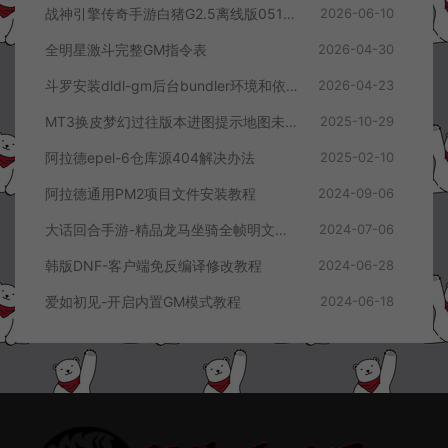
战神引擎传奇手游白猪G2.5离线版0513卡登录问题解决教程
2026-06-10
全明星激斗完整GM指令表
2026-04-30
斗罗安装dldl-gm后台bundler环境和依赖报错解决方案
2026-04-23
MT3换皮梦幻过往版本进图提示地图未开放解决办法
2025-10-29
阿拉德epel-6仓库源404解决办法
2025-02-10
阿拉德通用PM2项目文件安装教程
2024-09-06
大话回合手游-精品龙马坐骑全帧明文素材
2024-07-06
韩版DNF-客户端免反编译修改教程
2024-06-28
爱如初见-开启内置GM模式教程
2024-06-18