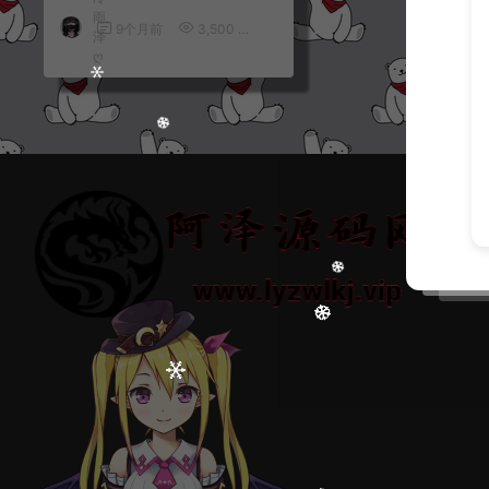
雨
9个月前
3,500
0
泽
ღ