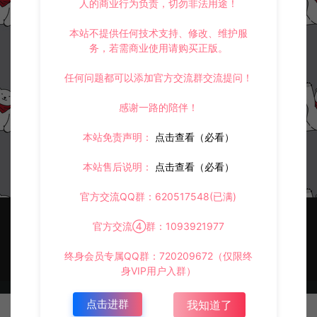
人的商业行为负责，切勿非法用途！
本站不提供任何技术支持、修改、维护服
务，若需商业使用请购买正版。
任何问题都可以添加官方交流群交流提问！
MT3换皮西游通用客户端内部注
册
感谢一路的陪伴！
梦幻专区
本站免责声明：
点击查看（必看）
冷雨泽ღ
0
本站售后说明：
点击查看（必看）
官方交流QQ群：620517548(已满)
官方交流④群：1093921977
终身会员专属QQ群：720209672（仅限终
身VIP用户入群）
© 2021~2026 阿泽源码网 www.lyzwlkj.vip 冷雨泽
网站地图
豫
点击进群
我知道了
ICP备2022000516号-1