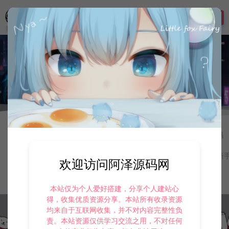
登录
首页
技术教程
梦幻专区
梦幻专区
8
MT3换皮梦幻-梦幻西游修改教程
分类导航：
手游资源
寄售资源
定制后台
游戏源码
二级分类：
大话专区
战神引擎专区
教程补丁
新
欢迎访问阿泽源码网
最新
最热
随机
本站仅为个人爱好搭建，分享个人建站心
得，收集优质资源分享。本站所有收录资源
均来自于互联网收集，并不对内容完整性负
责。本站资源仅供学习交流之用，不对任何