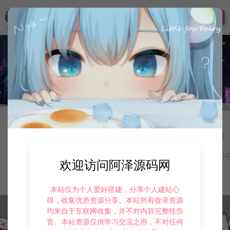
登录
首页
技术教程
梦幻专区
梦幻专区
8
MT3换皮梦幻-梦幻西游修改教程
分类导航：
手游资源
寄售资源
定制后台
游戏源码
二级分类：
大话专区
战神引擎专区
教程补丁
新
欢迎访问阿泽源码网
最新
最热
随机
本站仅为个人爱好搭建，分享个人建站心
得，收集优质资源分享。本站所有收录资源
均来自于互联网收集，并不对内容完整性负
责。本站资源仅供学习交流之用，不对任何