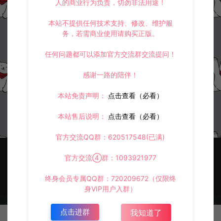
人的商业行为负责，切勿非法用途！
本站不提供任何技术支持、修改、维护服
务，若需商业使用请购买正版。
任何问题都可以添加官方交流群交流提问！
MT3换皮MH开新区+合区通用教
程+视频教程
感谢一路的陪伴！
梦幻专区
本站免责声明：
点击查看（必看）
冷雨泽ღ
30
本站售后说明：
点击查看（必看）
官方交流QQ群：620517548(已满)
官方交流④群：1093921977
终身会员专属QQ群：720209672（仅限终
身VIP用户入群）
© 2021~2026 阿泽源码网 www.lyzwlkj.vip 冷雨泽
网站地图
豫
点击进群
我知道了
ICP备2022000516号-1