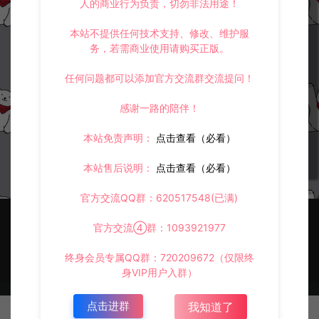
人的商业行为负责，切勿非法用途！
本站不提供任何技术支持、修改、维护服
务，若需商业使用请购买正版。
任何问题都可以添加官方交流群交流提问！
XO三端引擎传奇手游【1.80创世
XO三端引擎传奇手游【1.76复古
星王合击版】7月最新整理Win一
传奇】1月最新整理Win一键服务
感谢一路的陪伴！
键服务端+PC安卓苹果+详细搭建
端+PC安卓苹果+详细搭建教程
教程+视频教程
+视频教程
三端传奇
三端传奇
本站免责声明：
点击查看（必看）
冷雨泽ღ
冷雨泽ღ
0
0
本站售后说明：
点击查看（必看）
官方交流QQ群：620517548(已满)
官方交流④群：1093921977
终身会员专属QQ群：720209672（仅限终
身VIP用户入群）
© 2021~2026 阿泽源码网 www.lyzwlkj.vip 冷雨泽
网站地图
豫
点击进群
我知道了
ICP备2022000516号-1