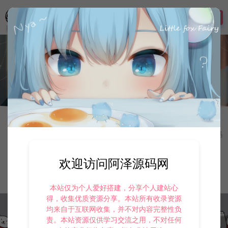
登录
首页
手游资源
三端传奇
三端传奇
172
RED、GOD、XO三端引擎传奇
分类导航：
手游资源
寄售资源
定制后台
游戏源码
二级分类：
三端传奇
小游戏H5
欢迎访问阿泽源码网
最新
最热
随机
本站仅为个人爱好搭建，分享个人建站心
得，收集优质资源分享。本站所有收录资源
均来自于互联网收集，并不对内容完整性负
责。本站资源仅供学习交流之用，不对任何