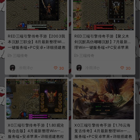
RED三端引擎传奇手游【2003我
RED三端引擎传奇手游【聚义木
本沉默三职业】8月最新整理Win
剑沉默高仿嘟嘟沉默】7月最新整
一键服务端+PC安卓+详细搭建教
理Win一键服务端+PC安卓苹果
程
+详细搭建教程
三端传奇
三端传奇
冷雨泽ღ
冷雨泽ღ
30
30
XO三端引擎传奇手游【1.80观沧
XO三端引擎传奇手游【1.76云海
海合击版】4月最新整理Win一键
复古传奇】4月最新整理Win一键
服务端+安卓苹果+详细搭建教程
服务端+PC安卓苹果+详细搭建教