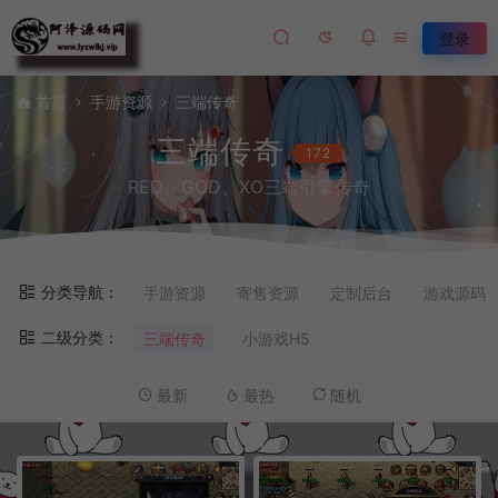
登录
首页
手游资源
三端传奇
三端传奇
172
RED、GOD、XO三端引擎传奇
分类导航：
手游资源
寄售资源
定制后台
游戏源码
二级分类：
三端传奇
小游戏H5
最新
最热
随机