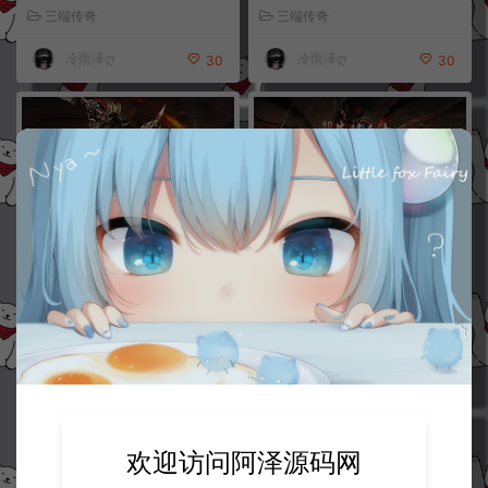
程+视频教程
三端传奇
三端传奇
冷雨泽ღ
冷雨泽ღ
30
30
XO三端引擎传奇手游【1.76巨龙
XO三端引擎传奇手游【1.80基情
金币合击版】4月最新整理Win一
合击版】4月最新整理Win一键服
键服务端+PC安卓苹果+详细搭建
务端+PC安卓苹果+详细搭建教程
教程+视频教程
+视频教程
三端传奇
三端传奇
冷雨泽ღ
冷雨泽ღ
30
30
欢迎访问阿泽源码网