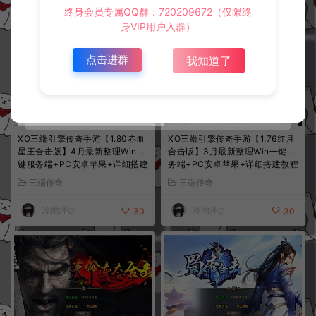
冷雨泽ღ
冷雨泽ღ
30
30
终身会员专属QQ群：720209672（仅限终
身VIP用户入群）
点击进群
我知道了
XO三端引擎传奇手游【1.80赤血
XO三端引擎传奇手游【1.76红月
星王合击版】4月最新整理Win一
合击版】3月最新整理Win一键服
键服务端+PC安卓苹果+详细搭建
务端+PC安卓苹果+详细搭建教程
教程+视频教程
+视频教程
三端传奇
三端传奇
冷雨泽ღ
冷雨泽ღ
30
30