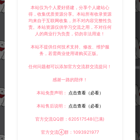
本站仅为个人爱好搭建，分享个人建站心
得，收集优质资源分享。本站所有收录资源
均来自于互联网收集，并不对内容完整性负
XO三端引擎传奇手游【1.80将军
XO三端引擎传奇手游【1.80帝国
责。本站资源仅供学习交流之用，不对任何
变态合击版】4月最新整理Win一
合击版】4月最新整理Win一键服
人的商业行为负责，切勿非法用途！
键服务端+PC安卓苹果+详细搭建
务端+PC安卓苹果+详细搭建教程
教程+视频教程
+视频教程
三端传奇
三端传奇
本站不提供任何技术支持、修改、维护服
务，若需商业使用请购买正版。
冷雨泽ღ
冷雨泽ღ
30
30
任何问题都可以添加官方交流群交流提问！
感谢一路的陪伴！
本站免责声明：
点击查看（必看）
本站售后说明：
点击查看（必看）
XO三端引擎传奇手游【1.80霸主
XO三端引擎传奇手游【1.80圣统
合击版】4月最新整理Win一键服
合击版】4月最新整理Win一键服
官方交流QQ群：620517548(已满)
务端+PC安卓苹果+详细搭建教程
务端+PC安卓苹果+详细搭建教程
+视频教程
+视频教程
三端传奇
官方交流④群：1093921977
三端传奇