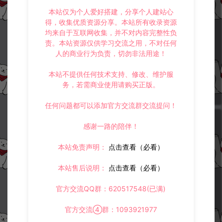
本站仅为个人爱好搭建，分享个人建站心
得，收集优质资源分享。本站所有收录资源
均来自于互联网收集，并不对内容完整性负
XO三端引擎传奇手游【铁血沉默
RED三端引擎传奇手游【180三
责。本站资源仅供学习交流之用，不对任何
三职业五大陆】10月最新整理Wi
职业战神复古】1月最新整理Win
人的商业行为负责，切勿非法用途！
n一键服务端+安卓苹果双端+详
一键服务端+假人配置器+PC配置
细搭建教程
器+安卓苹果双端+详细搭建教程
三端传奇
三端传奇
本站不提供任何技术支持、修改、维护服
务，若需商业使用请购买正版。
冷雨泽ღ
冷雨泽ღ
30
30
任何问题都可以添加官方交流群交流提问！
感谢一路的陪伴！
本站免责声明：
点击查看（必看）
本站售后说明：
点击查看（必看）
XO三端引擎传奇手游【1.76云海
XO三端引擎传奇手游【美杜莎单
复古传奇】4月最新整理Win一键
职业完整修复版】5月最新整理Wi
官方交流QQ群：620517548(已满)
服务端+PC安卓苹果+详细搭建教
n一键服务端+安卓苹果双端+详
程+视频教程
细搭建教程+视频教程
三端传奇
官方交流④群：1093921977
三端传奇