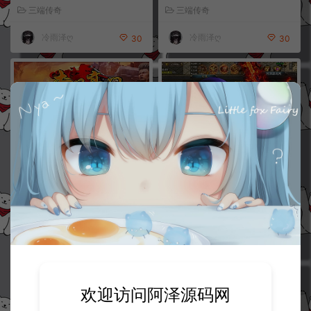
全爆+PC安卓苹果+详细搭建教程
火令+BOSS领域+PC安卓苹果
三端传奇
三端传奇
+视频教程
+详细搭建教程+视频教程
冷雨泽ღ
冷雨泽ღ
30
30
XO三端引擎传奇手游【1.76赤月
XO三端引擎传奇手游【XO美杜
豪门特色小极品版】4月最新整理
莎传奇六大陆第三季】11月最新
Win一键服务端+蛮荒圣地+远古
整理Win一键服务端+安卓苹果双
长廊+神秘庄园+PC安卓苹果+详
端+详细搭建教程+视频教程
三端传奇
三端传奇
细搭建教程+视频教程
冷雨泽ღ
冷雨泽ღ
30
30
欢迎访问阿泽源码网