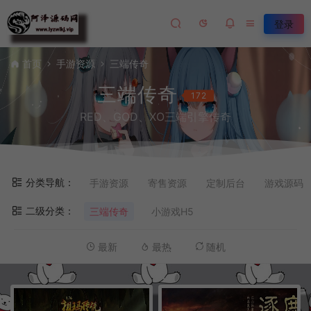
登录
首页
手游资源
三端传奇
三端传奇
172
RED、GOD、XO三端引擎传奇
分类导航：
手游资源
寄售资源
定制后台
游戏源码
二级分类：
三端传奇
小游戏H5
最新
最热
随机