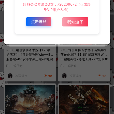
冷雨泽ღ
冷雨泽ღ
30
30
终身会员专属QQ群：720209672（仅限终
身VIP用户入群）
点击进群
我知道了
RED三端引擎传奇手游【1.76初
XO三端引擎传奇手游【高防美杜
始底版】11月最新整理Win一键
莎传奇单职业】5月最新整理Win
服务端+PC安卓苹果三端+详细搭
一键服务端+修改工具+PC安卓苹
建教程
果+详细搭建教程+视频教程
三端传奇
三端传奇
冷雨泽ღ
冷雨泽ღ
30
30