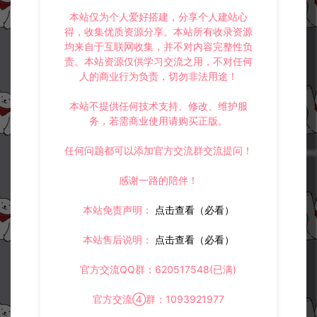
本站仅为个人爱好搭建，分享个人建站心
得，收集优质资源分享。本站所有收录资源
均来自于互联网收集，并不对内容完整性负
XO三端引擎传奇手游【1.80玲珑
XO三端引擎传奇手游【1.80散人
责。本站资源仅供学习交流之用，不对任何
星王大极品合击版】7月最新整理
极品合击版】7月最新整理Win一
人的商业行为负责，切勿非法用途！
Win一键服务端+PC安卓苹果+详
键服务端+PC安卓苹果+详细搭建
细搭建教程+视频教程
教程+视频教程
三端传奇
三端传奇
本站不提供任何技术支持、修改、维护服
务，若需商业使用请购买正版。
冷雨泽ღ
冷雨泽ღ
30
30
任何问题都可以添加官方交流群交流提问！
感谢一路的陪伴！
本站免责声明：
点击查看（必看）
本站售后说明：
点击查看（必看）
XO三端引擎传奇手游【1.80梦幻
XO三端引擎传奇手游【1.80神武
星王极品合击版】5月最新整理Wi
遮天合击版】7月最新整理Win一
官方交流QQ群：620517548(已满)
n一键服务端+PC安卓苹果+详细
键服务端+PC安卓苹果+详细搭建
搭建教程+视频教程
教程+视频教程
三端传奇
官方交流④群：1093921977
三端传奇