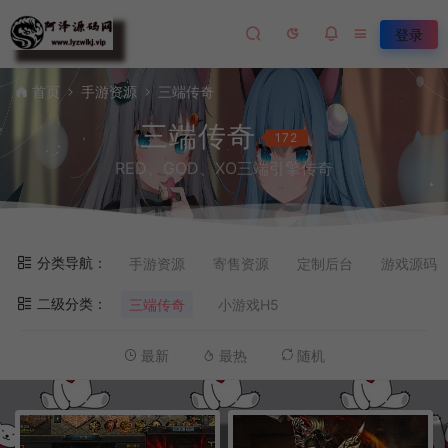
登录
首页
手游资源
三端传奇
三端传奇
172
RED、GOD、XO三端引擎传奇
分类导航：
手游资源
寄售资源
定制后台
游戏源码
二级分类：
三端传奇
小游戏H5
最新
最热
随机