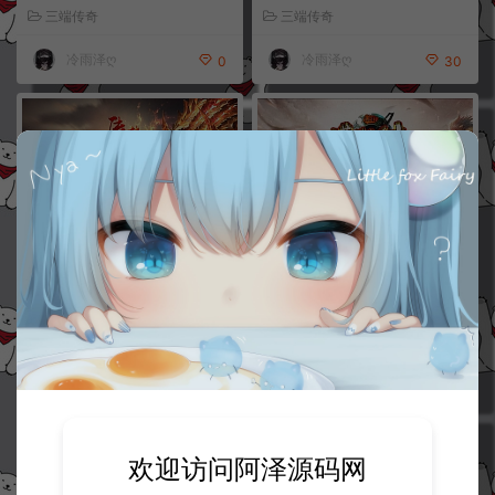
建教程
+详细搭建教程+视频教程
三端传奇
三端传奇
冷雨泽ღ
冷雨泽ღ
0
30
XO三端引擎传奇手游【1.80九離
XO三端引擎传奇手游【1.80潇湘
合击版】7月最新整理Win一键服
合击靓装版】9月最新整理Win一
务端+PC安卓苹果+详细搭建教程
键服务端+PC安卓苹果+详细搭建
+视频教程
教程+视频教程
三端传奇
三端传奇
冷雨泽ღ
冷雨泽ღ
30
30
欢迎访问阿泽源码网