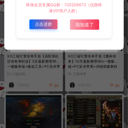
冷雨泽ღ
冷雨泽ღ
30
30
终身会员专属QQ群：720209672（仅限终
身VIP用户入群）
点击进群
我知道了
XO三端引擎传奇手游【高防美杜
XO三端引擎传奇手游【魔神传
莎传奇单职业】5月最新整理Win
奇】10月最新整理Win一键服务
一键服务端+修改工具+PC安卓苹
端+PC安卓苹果+详细搭建教程
果+详细搭建教程+视频教程
+视频教程
三端传奇
三端传奇
冷雨泽ღ
冷雨泽ღ
30
30