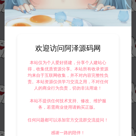
©版权免责声明
1.
本站资源售价只是赞助，收取费用仅维持本站的日常运营所需。
2.
若您需要商业运营或用于其他商业活动，请您购买正版授权并合法
使用。
3.
如果本站有侵犯、不妥之处的资源，请在网站右边客服联系我们。
将会第一时间解决！
4.
本站提供的所有资源仅供参考学习使用，不存在任何商业目的与商
欢迎访问阿泽源码网
业用途，请大家不要用于商用！
5.
侵权联系邮箱：32838727@qq.com
本站仅为个人爱好搭建，分享个人建站心
阿泽源码网
战神引擎专区
战神引擎传奇非常全面的GM在线管
得，收集优质资源分享。本站所有收录资源
理脚本
https://www.lyzwlkj.vip/6014/hybk/zszq/
均来自于互联网收集，并不对内容完整性负
责。本站资源仅供学习交流之用，不对任何
人的商业行为负责，切勿非法用途！
本站不提供任何技术支持、修改、维护服
务，若需商业使用请购买正版。
冷雨泽ღ
默认解压密码：www.lyzwlkj.vip
复制
任何问题都可以添加官方交流群交流提问！
感谢一路的陪伴！