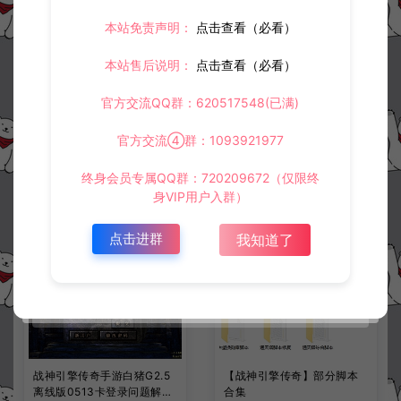
本站免责声明：
点击查看（必看）
上一篇：
下一篇：
战神引擎右上角广告修改教程+设置角色为GM教程+GM命令使用教程
战神引擎传奇BOOS完整版脚本
本站售后说明：
点击查看（必看）
官方交流QQ群：620517548(已满)
常见问题
官方交流④群：1093921977
终身会员专属QQ群：720209672（仅限终
身VIP用户入群）
相关资源
点击进群
我知道了
战神引擎传奇手游白猪G2.5
【战神引擎传奇】部分脚本
离线版0513卡登录问题解决
合集