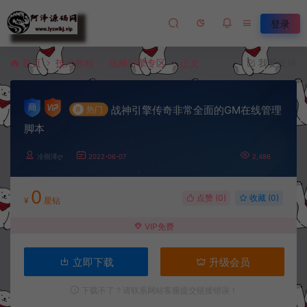
登录
首页
技术教程
战神引擎专区
正文
我要投稿
战神引擎传奇非常全面的GM在线管理
#
热门
脚本
冷雨泽ღ
2022-06-07
2,486
0
点赞 (
0
)
收藏 (0)
¥
星钻
VIP免费
立即下载
升级会员
下载不了？请联系网站客服提交链接错误！