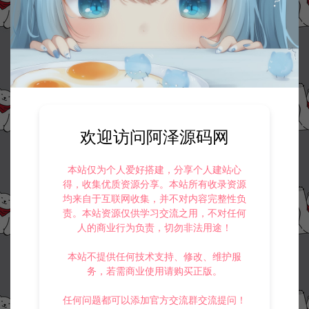
©版权免责声明
1.
本站资源售价只是赞助，收取费用仅维持本站的日常运营所需。
2.
若您需要商业运营或用于其他商业活动，请您购买正版授权并合法
使用。
3.
如果本站有侵犯、不妥之处的资源，请在网站右边客服联系我们。
将会第一时间解决！
欢迎访问阿泽源码网
4.
本站提供的所有资源仅供参考学习使用，不存在任何商业目的与商
业用途，请大家不要用于商用！
5.
侵权联系邮箱：32838727@qq.com
本站仅为个人爱好搭建，分享个人建站心
得，收集优质资源分享。本站所有收录资源
阿泽源码网
战神引擎专区
战神引擎右上角广告修改教程+设置
均来自于互联网收集，并不对内容完整性负
角色为GM教程+GM命令使用教程
责。本站资源仅供学习交流之用，不对任何
https://www.lyzwlkj.vip/3733/hybk/zszq/
人的商业行为负责，切勿非法用途！
本站不提供任何技术支持、修改、维护服
务，若需商业使用请购买正版。
任何问题都可以添加官方交流群交流提问！