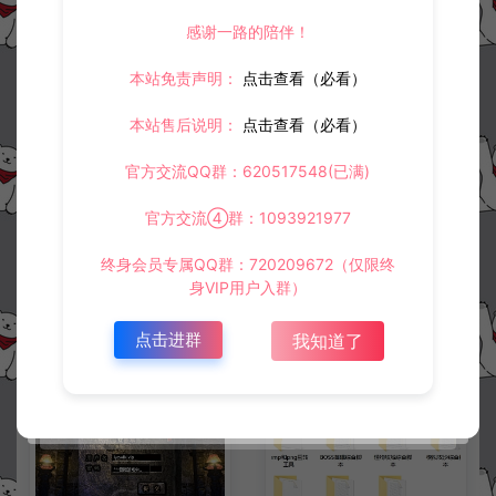
冷雨泽ღ
默认解压密码：www.lyzwlkj.vip
复制
感谢一路的陪伴！
本站免责声明：
点击查看（必看）
本站售后说明：
点击查看（必看）
上一篇：
下一篇：
已经没有上一篇了!
战神引擎传奇非常全面的GM在线管理脚本
官方交流QQ群：620517548(已满)
官方交流④群：1093921977
常见问题
终身会员专属QQ群：720209672（仅限终
身VIP用户入群）
点击进群
我知道了
相关资源