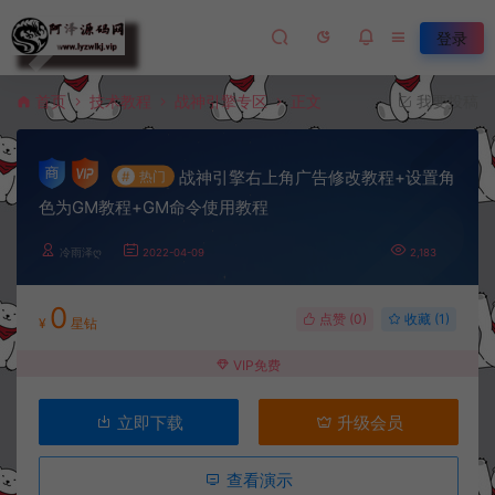
登录
首页
技术教程
战神引擎专区
正文
我要投稿
战神引擎右上角广告修改教程+设置角
#
热门
色为GM教程+GM命令使用教程
冷雨泽ღ
2022-04-09
2,183
0
点赞 (
0
)
收藏 (1)
¥
星钻
VIP免费
立即下载
升级会员
查看演示