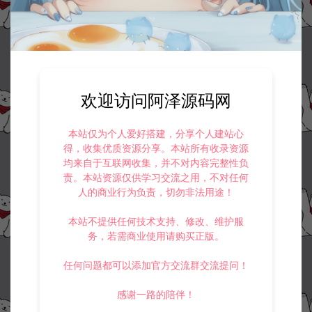
1.
本站资源售价只是赞助，收取费用仅维持本站的日常运营所需。
2.
若您需要商业运营或用于其他商业活动，请您购买正版授权并合法
使用。
3.
如果本站有侵犯、不妥之处的资源，请在网站右边客服联系我们。
将会第一时间解决！
4.
本站提供的所有资源仅供参考学习使用，不存在任何商业目的与商
业用途，请大家不要用于商用！
欢迎访问阿泽源码网
5.
侵权联系邮箱：32838727@qq.com
阿泽源码网
战神引擎专区
战神引擎传奇三职业召唤宠物脚本
本站仅为个人爱好搭建，分享个人建站心
得，收集优质资源分享。本站所有收录资源
https://www.lyzwlkj.vip/6021/hybk/zszq/
均来自于互联网收集，并不对内容完整性负
责。本站资源仅供学习交流之用，不对任何
人的商业行为负责，切勿非法用途！
本站不提供任何技术支持、修改、维护服
务，若需商业使用请购买正版。
冷雨泽ღ
默认解压密码：www.lyzwlkj.vip
复制
任何问题都可以添加官方交流群交流提问！
感谢一路的陪伴！