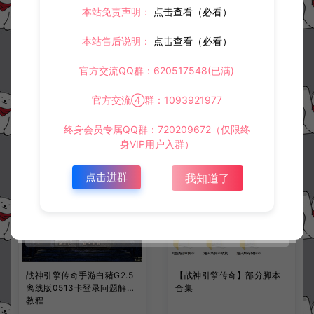
上一篇：
下一篇：
本站免责声明：
点击查看（必看）
战神引擎传奇BOOS完整版脚本
战神引擎传奇爆率批量修改工具
本站售后说明：
点击查看（必看）
官方交流QQ群：620517548(已满)
常见问题
官方交流④群：1093921977
终身会员专属QQ群：720209672（仅限终
身VIP用户入群）
相关资源
点击进群
我知道了
战神引擎传奇手游白猪G2.5
【战神引擎传奇】部分脚本
离线版0513卡登录问题解决
合集
教程