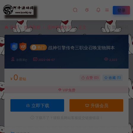
登录
首页
技术教程
战神引擎专区
正文
我要投稿
战神引擎传奇三职业召唤宠物脚本
#
热门
冷雨泽ღ
2022-06-07
2,022
0
点赞 (
0
)
收藏 (1)
¥
星钻
VIP免费
立即下载
升级会员
下载不了？请联系网站客服提交链接错误！