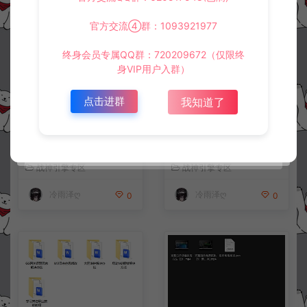
相关资源
官方交流④群：1093921977
终身会员专属QQ群：720209672（仅限终
身VIP用户入群）
点击进群
我知道了
战神引擎传奇手游白猪G2.5
【战神引擎传奇】部分脚本
离线版0513卡登录问题解决
合集
教程
战神引擎专区
战神引擎专区
冷雨泽ღ
冷雨泽ღ
0
0