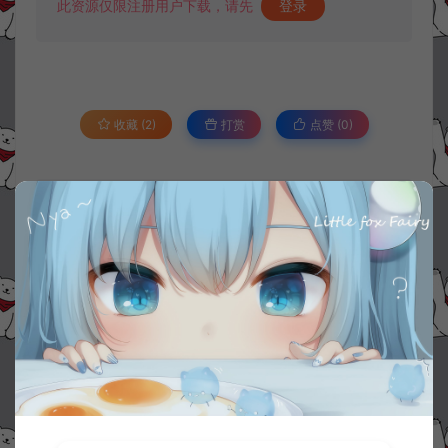
此资源仅限注册用户下载，请先
登录
收藏 (2)
打赏
点赞 (
0
)
©版权免责声明
1.
本站资源售价只是赞助，收取费用仅维持本站的日常运营所需。
2.
若您需要商业运营或用于其他商业活动，请您购买正版授权并合法
使用。
3.
如果本站有侵犯、不妥之处的资源，请在网站右边客服联系我们。
将会第一时间解决！
4.
本站提供的所有资源仅供参考学习使用，不存在任何商业目的与商
业用途，请大家不要用于商用！
5.
侵权联系邮箱：32838727@qq.com
阿泽源码网
战神引擎专区
【战神引擎传奇】部分修改教程合集