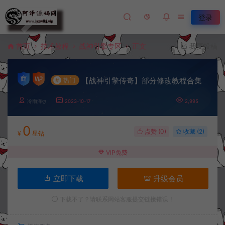
登录
首页
技术教程
战神引擎专区
正文
我要投稿
【战神引擎传奇】部分修改教程合集
#
热门
冷雨泽ღ
2023-10-17
2,995
0
点赞 (
0
)
收藏 (2)
¥
星钻
VIP免费
立即下载
升级会员
下载不了？请联系网站客服提交链接错误！