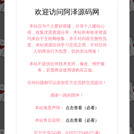
https://www.lyzwlkj.vip/23850/hybk/zszq/
欢迎访问阿泽源码网
本站仅为个人爱好搭建，分享个人建站心
得，收集优质资源分享。本站所有收录资源
均来自于互联网收集，并不对内容完整性负
冷雨泽ღ
默认解压密码：www.lyzwlkj.vip
复制
责。本站资源仅供学习交流之用，不对任何
人的商业行为负责，切勿非法用途！
本站不提供任何技术支持、修改、维护服
务，若需商业使用请购买正版。
上一篇：
下一篇：
战神引擎-完整追杀功能实现视频教程
【战神引擎传奇】部分脚本合集
任何问题都可以添加官方交流群交流提问！
感谢一路的陪伴！
常见问题
本站免责声明：
点击查看（必看）
本站售后说明：
点击查看（必看）
官方交流QQ群：620517548(已满)