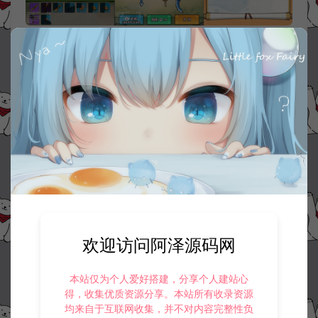
资源下载
30
此资源下载价格为
星钻，请先
登录
收藏 (0)
打赏
点赞 (
0
)
欢迎访问阿泽源码网
©版权免责声明
本站仅为个人爱好搭建，分享个人建站心
1.
本站资源售价只是赞助，收取费用仅维持本站的日常运营所需。
得，收集优质资源分享。本站所有收录资源
2.
若您需要商业运营或用于其他商业活动，请您购买正版授权并合法
均来自于互联网收集，并不对内容完整性负
使用。