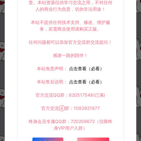
责。本站资源仅供学习交流之用，不对任何
3.
如果本站有侵犯、不妥之处的资源，请在网站右边客服联系我们。
人的商业行为负责，切勿非法用途！
将会第一时间解决！
4.
本站提供的所有资源仅供参考学习使用，不存在任何商业目的与商
业用途，请大家不要用于商用！
本站不提供任何技术支持、修改、维护服
5.
侵权联系邮箱：32838727@qq.com
务，若需商业使用请购买正版。
阿泽源码网
小游戏H5
三网H5割草游戏【背包幸存者H5】3月
任何问题都可以添加官方交流群交流提问！
最新整理Linux手工服务端+Win一键服务端+解压即玩+简易安卓客户端+详
细搭建教程
https://www.lyzwlkj.vip/58171/syzy/xyxh5/
感谢一路的陪伴！
本站免责声明：
点击查看（必看）
本站售后说明：
点击查看（必看）
官方交流QQ群：620517548(已满)
冷雨泽ღ
默认解压密码：www.lyzwlkj.vip
复制
官方交流④群：1093921977
终身会员专属QQ群：720209672（仅限终
身VIP用户入群）
上一篇：
下一篇：
三网H5休闲游戏【地精旷工H5】3月最新整理Linux手工服务端+Win一键服务端+解压即玩+简易安卓客户端+详细搭建教程
三网H5射击游戏【战机代号666H5】3月最新整理Linux手工服务端+Win一键服务端+解压即玩+简易安卓客户端+详细搭建教程