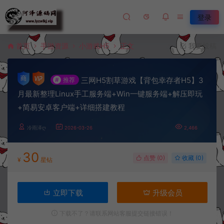
登录
首页
手游资源
小游戏H5
正文
我要投稿
三网H5割草游戏【背包幸存者H5】3
#
推荐
月最新整理Linux手工服务端+Win一键服务端+解压即玩
+简易安卓客户端+详细搭建教程
冷雨泽ღ
2026-03-26
2,466
30
点赞 (
0
)
收藏 (0)
¥
星钻
立即下载
升级会员
下载不了？请联系网站客服提交链接错误！