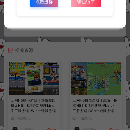
点击进群
我知道了
常见问题
相关资源
三网H5格斗游戏【热血校园
三网H5射击游戏【战场小指
威龙H5】8月最新整理Linux
挥H5】8月最新整理Linux手
手工服务端+Win一键服务端
工服务端+Win一键服务端
+解压即玩+简易安卓客户端
+解压即玩+简易安卓客户端
小游戏H5
小游戏H5
+详细搭建教程
+详细搭建教程
冷雨泽ღ
冷雨泽ღ