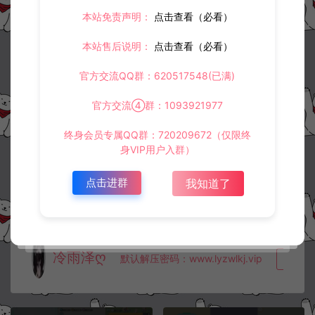
1.
本站资源售价只是赞助，收取费用仅维持本站的日常运营所需。
本站免责声明：
点击查看（必看）
2.
若您需要商业运营或用于其他商业活动，请您购买正版授权并合法
使用。
本站售后说明：
点击查看（必看）
3.
如果本站有侵犯、不妥之处的资源，请在网站右边客服联系我们。
将会第一时间解决！
官方交流QQ群：620517548(已满)
4.
本站提供的所有资源仅供参考学习使用，不存在任何商业目的与商
业用途，请大家不要用于商用！
5.
侵权联系邮箱：32838727@qq.com
官方交流④群：1093921977
阿泽源码网
小游戏H5
三网H5射击游戏【战机代号666H5】3
终身会员专属QQ群：720209672（仅限终
月最新整理Linux手工服务端+Win一键服务端+解压即玩+简易安卓客户端
身VIP用户入群）
+详细搭建教程
https://www.lyzwlkj.vip/58176/syzy/xyxh5/
点击进群
我知道了
冷雨泽ღ
默认解压密码：www.lyzwlkj.vip
复制