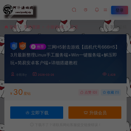
登录
首页
手游资源
小游戏H5
正文
我要投稿
三网H5射击游戏【战机代号666H5】
#
推荐
3月最新整理Linux手工服务端+Win一键服务端+解压即
玩+简易安卓客户端+详细搭建教程
冷雨泽ღ
2026-03-26
2,428
30
点赞 (
0
)
收藏 (1)
¥
星钻
立即下载
升级会员
下载不了？请联系网站客服提交链接错误！