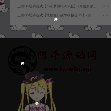
三网H5塔防游戏【小小梦魇H5GM版】7月最新整理Linux手工服务端+Win一键服务端+解压即玩+简易安卓客户端+详细搭建教程
2026
三网H5塔防游戏【植物僵尸战争模拟器H5】7月最新整理Linux手工服务端+Win一键服务端+解压即玩+简易安卓客户端+详细搭建教程
2026