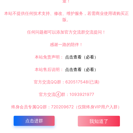
途！
时间解决！
本站不提供任何技术支持、修改、维护服务，若需商业使用请购买正
请大家不要用于商用！
版。
inux手工服务端+Win一键服务端+解压即玩+简易安卓客户端+详细搭建教程
任何问题都可以添加官方交流群交流提问！
感谢一路的陪伴！
本站免责声明：
点击查看（必看）
本站售后说明：
点击查看（必看）
复制本文链接
官方交流QQ群：620517548(已满)
官方交流④群：1093921977
下一篇：
终身会员专属QQ群：720209672（仅限终身VIP用户入群）
细搭建教程
点击进群
我知道了