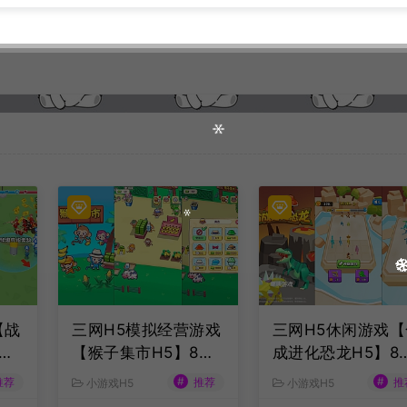
【战
三网H5模拟经营游戏
三网H5休闲游戏【
最
【猴子集市H5】8月
成进化恐龙H5】8
服
最新整理Linux手工
最新整理Linux手
#
#
推荐
推荐
推
小游戏H5
小游戏H5
务端
服务端+Win一键服务
服务端+Win一键