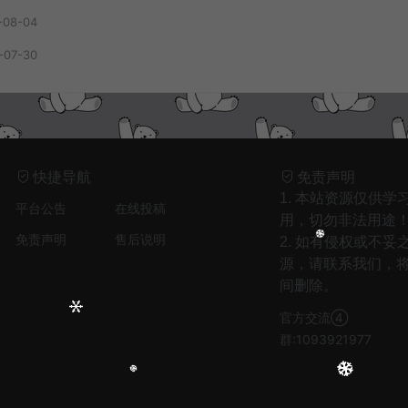
-08-04
-07-30
1
只剩晚风入我怀（回忆版） - 娱乐王牌先锋
快捷导航
免责声明
2
爱是虚伪命题 - 音乐马车
1. 本站资源仅供学
平台公告
在线投稿
3
安和桥(女生版) - 白允y
用，切勿非法用途
免责声明
售后说明
2. 如有侵权或不妥
4
思绪云端（Fire Mix） - DJFire
源，请联系我们，
5
风过半山 - 李雪萌、音融三喜
间删除。
6
偏爱和例外 - 占二曦
官方交流④
7
时间沦陷 (女版) - 龙爷
群:1093921977
8
Bleeding love - Tata/Pis
9
冰城姑娘 - 刘鹏鹏