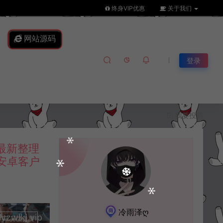
终身VIP优惠
关于我们
网站源码
登录
我要投稿
最新整理
易安卓客户
冷雨泽ღ
lkj.vip
升级会员