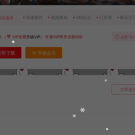
搭建教程
视频教程
GM后台
已亲测
购买后
增值服务：
钻
（
VIP免费
升级VIP
）
开通VIP尊享优惠特权
点赞 (
0
)
立即下载
升级会员
立即咨