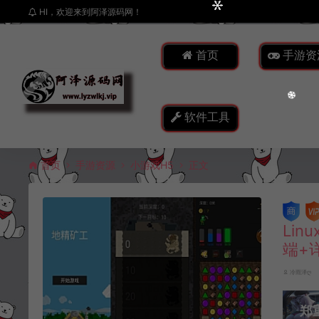
HI，欢迎来到阿泽源码网！
首页
手游资
软件工具
首页
手游资源
小游戏H5
正文
Li
端+
冷雨泽ღ
郑