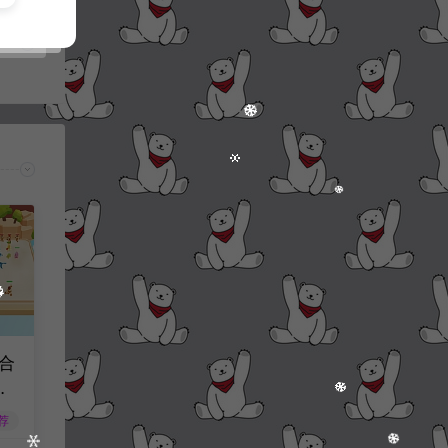
合
月
工
荐
服务