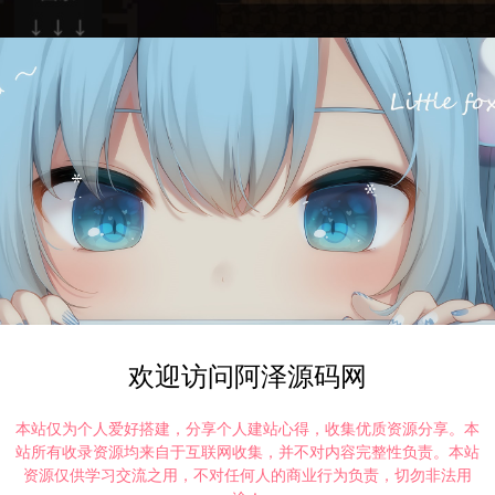
打赏
点赞 (
0
)
欢迎访问阿泽源码网
本站仅为个人爱好搭建，分享个人建站心得，收集优质资源分享。本
站所有收录资源均来自于互联网收集，并不对内容完整性负责。本站
©版权免责声明
资源仅供学习交流之用，不对任何人的商业行为负责，切勿非法用