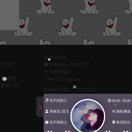
联系方式
习交流之
站长QQ：32838727
！
站长邮箱：
之处的资
32838727@qq.com
将在第一时
终身会员专属
官方交流①
群:720209672
群:620517548(已
见不到的人
00:00 / 00:00
满)
李俊宜 (宜宝...
随机播放
官方交流②
官方交流③
群:620517548(已
群:1045932367(已
见不到的人
歌词定位
满)
满)