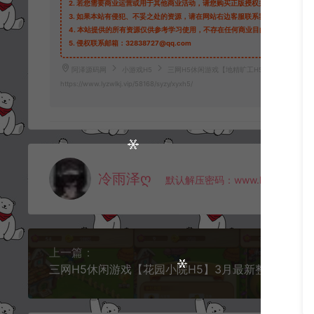
2.
若您需要商业运营或用于其他商业活动，请您购买正版授权并合法使用。
3.
如果本站有侵犯、不妥之处的资源，请在网站右边客服联系我们。将会第一
4.
本站提供的所有资源仅供参考学习使用，不存在任何商业目的与商业用途，
5.
侵权联系邮箱：32838727@qq.com
阿泽源码网
小游戏H5
三网H5休闲游戏【地精旷工H5】3月最新整理L
https://www.lyzwlkj.vip/58168/syzy/xyxh5/
冷雨泽ღ
默认解压密码：www.lyzwlkj.vip
上一篇：
三网H5休闲游戏【花园小院H5】3月最新整理Linux手工服务端+Win一键服务端+解压即玩+简易安卓客户端+详