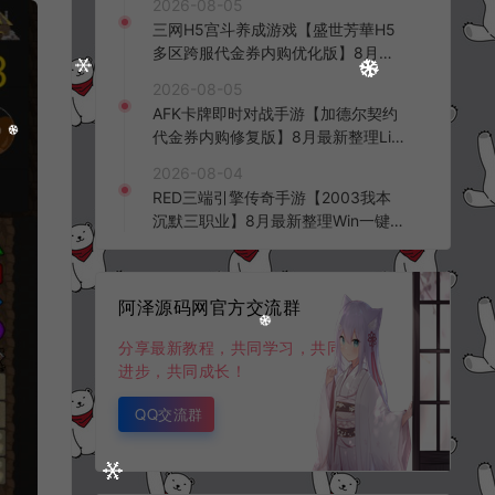
2026-08-05
三网H5宫斗养成游戏【盛世芳華H5
多区跨服代金券内购优化版】8月最
新整理Linux手工服务端+CDK授权后
2026-08-05
台+全资源安卓+详细搭建教程+视频
AFK卡牌即时对战手游【加德尔契约
教程
代金券内购修复版】8月最新整理Lin
ux手工服务端+前后端全套源码+CD
2026-08-04
K授权后台+安卓苹果双端+详细搭建
RED三端引擎传奇手游【2003我本
教程+视频教程
沉默三职业】8月最新整理Win一键
服务端+PC安卓+详细搭建教程
阿泽源码网官方交流群
分享最新教程，共同学习，共同
进步，共同成长！
QQ交流群