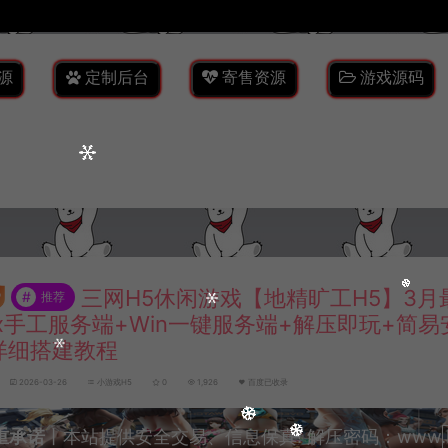
源
定制后台
寄售资源
游戏源码
三网H5休闲游戏【地精旷工H5】3月
#
推荐
nux手工服务端+Win一键服务端+解压即玩+简
详细搭建教程
2026-03-26
小游戏H5
0
1,926
百度已收录
重承诺
丨本站提供安全交易、信息保真! 解压密码：www.lyzw