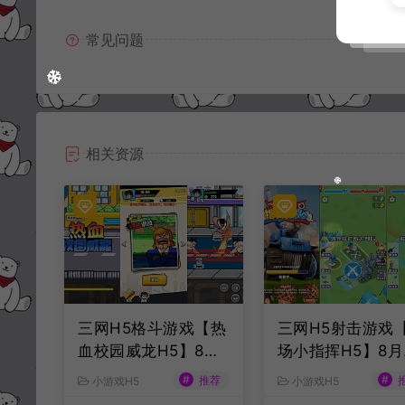
常见问题
相关资源
三网H5格斗游戏【热
三网H5射击游戏
血校园威龙H5】8月
场小指挥H5】8月
最新整理Linux手工
新整理Linux手工
#
#
推荐
小游戏H5
小游戏H5
服务端+Win一键服务
务端+Win一键服