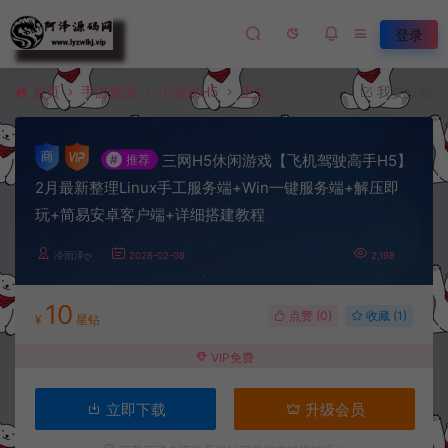
登录
首页
手游资源
小游戏H5
正文
我要投稿
三网H5休闲游戏【飞机驾驶高手H5】
#
推荐
2月最新整理Linux手工服务端+Win一键服务端+解压即
玩+简易安卓客户端+详细搭建教程
冷雨泽ღ
2026-02-08
2,198
10
点赞 (
0
)
收藏 (1)
¥
星钻
VIP免费
立即下载
升级会员