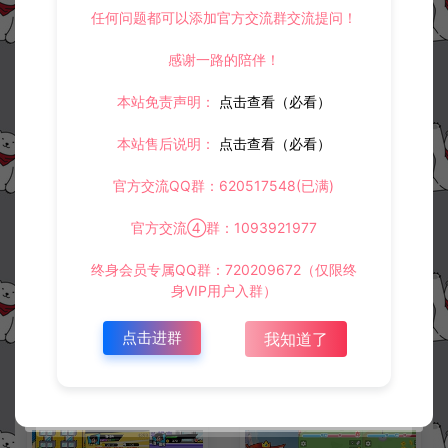
任何问题都可以添加官方交流群交流提问！
感谢一路的陪伴！
冷雨泽ღ
默认解压密码：www.lyzwlkj.vip
复制
本站免责声明：
点击查看（必看）
本站售后说明：
点击查看（必看）
上一篇：
下一篇：
官方交流QQ群：620517548(已满)
三网H5合集游戏【诡秘的档案H5】2月最新整理Linux手工服务端+Win一键服务端+解压即玩+简易安卓客户端+详细搭建教程
三网H5休闲游戏【解压泡泡龙H5】2月最新整理Linux手工服务端+Win一键服务端+解压即玩+简易安卓客户端+详细搭建教程
官方交流④群：1093921977
终身会员专属QQ群：720209672（仅限终
身VIP用户入群）
常见问题
点击进群
我知道了
相关资源