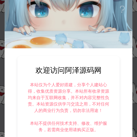
收藏 (1)
打赏
点赞 (
0
)
©版权免责声明
1.
本站资源售价只是赞助，收取费用仅维持本站的日常运营所需。
2.
若您需要商业运营或用于其他商业活动，请您购买正版授权并合法
使用。
欢迎访问阿泽源码网
3.
如果本站有侵犯、不妥之处的资源，请在网站右边客服联系我们。
将会第一时间解决！
4.
本站提供的所有资源仅供参考学习使用，不存在任何商业目的与商
本站仅为个人爱好搭建，分享个人建站心
业用途，请大家不要用于商用！
得，收集优质资源分享。本站所有收录资源
5.
侵权联系邮箱：32838727@qq.com
均来自于互联网收集，并不对内容完整性负
责。本站资源仅供学习交流之用，不对任何
阿泽源码网
小游戏H5
三网H5休闲游戏【飞机驾驶高手H5】2
人的商业行为负责，切勿非法用途！
月最新整理Linux手工服务端+Win一键服务端+解压即玩+简易安卓客户端
+详细搭建教程
https://www.lyzwlkj.vip/57055/syzy/xyxh5/
本站不提供任何技术支持、修改、维护服
务，若需商业使用请购买正版。