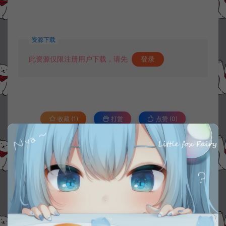
资源下载
此资源仅限注册用户下载，请先
登录
收藏 (1)
打赏
点赞 (
0
)
©版权免责声明
1.
本站资源售价只是赞助，收取费用仅维持本站的日常运营所需。
2.
若您需要商业运营或用于其他商业活动，请您购买正版授权并合法
使用。
3.
如果本站有侵犯、不妥之处的资源，请在网站右边客服联系我们。
将会第一时间解决！