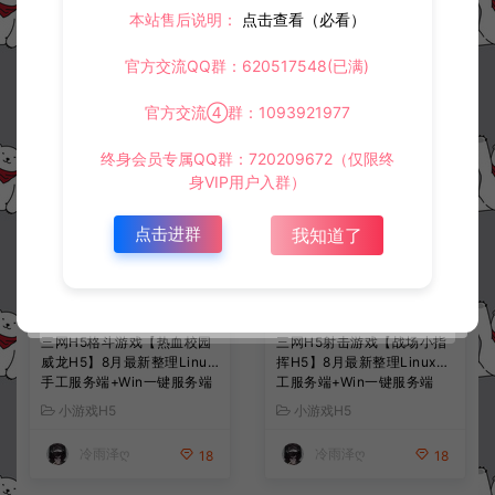
本站售后说明：
点击查看（必看）
常见问题
官方交流QQ群：620517548(已满)
官方交流④群：1093921977
相关资源
终身会员专属QQ群：720209672（仅限终
身VIP用户入群）
点击进群
我知道了
三网H5格斗游戏【热血校园
三网H5射击游戏【战场小指
威龙H5】8月最新整理Linux
挥H5】8月最新整理Linux手
手工服务端+Win一键服务端
工服务端+Win一键服务端
+解压即玩+简易安卓客户端
+解压即玩+简易安卓客户端
小游戏H5
小游戏H5
+详细搭建教程
+详细搭建教程
冷雨泽ღ
冷雨泽ღ
18
18