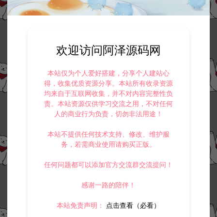
4.
本站提供的所有资源仅供参考学习使用，不存在任何商业目的与商
业用途，请大家不要用于商用！
5.
侵权联系邮箱：32838727@qq.com
阿泽源码网
小游戏H5
三网H5休闲游戏【房子改造合成H5】3
欢迎访问阿泽源码网
月最新整理Linux手工服务端+Win一键服务端+解压即玩+简易安卓客户端
+详细搭建教程
https://www.lyzwlkj.vip/58345/syzy/xyxh5/
本站仅为个人爱好搭建，分享个人建站心
得，收集优质资源分享。本站所有收录资源
均来自于互联网收集，并不对内容完整性负
责。本站资源仅供学习交流之用，不对任何
人的商业行为负责，切勿非法用途！
冷雨泽ღ
默认解压密码：www.lyzwlkj.vip
复制
本站不提供任何技术支持、修改、维护服
务，若需商业使用请购买正版。
任何问题都可以添加官方交流群交流提问！
上一篇：
下一篇：
感谢一路的陪伴！
三网H5休闲游戏【三国哈哈哈H5】3月最新整理Linux手工服务端+Win一键服务端+解压即玩+简易安卓客户端+详细搭建教程
三网H5休闲游戏【贪吃豆豆H5】3月最新整理Linux手工服务端+Win一键服务端+解压即玩+简易安卓客户端+详细搭建教程
本站免责声明：
点击查看（必看）