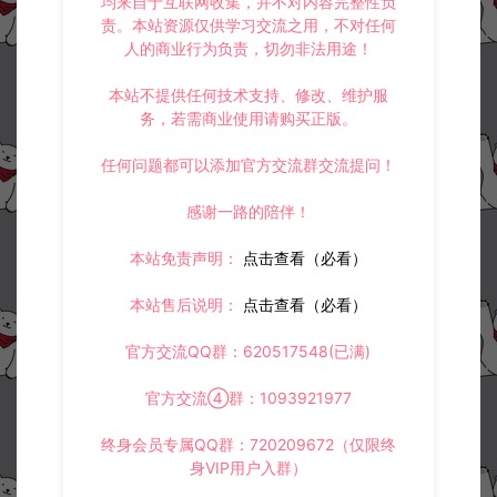
均来自于互联网收集，并不对内容完整性负
大话西游,精品西游,紫禁城,纵歌长安修改上线仙玉教程
大话回合手游【精品西游】添加地煞星及世界BOSS刷新数量教程
责。本站资源仅供学习交流之用，不对任何
人的商业行为负责，切勿非法用途！
本站不提供任何技术支持、修改、维护服
常见问题
务，若需商业使用请购买正版。
任何问题都可以添加官方交流群交流提问！
感谢一路的陪伴！
相关资源
本站免责声明：
点击查看（必看）
本站售后说明：
点击查看（必看）
官方交流QQ群：620517548(已满)
官方交流④群：1093921977
大话回合手游-精品龙马坐骑
逍遥西游常用修改文件路径
全帧明文素材
合集
终身会员专属QQ群：720209672（仅限终
身VIP用户入群）
大话专区
大话专区