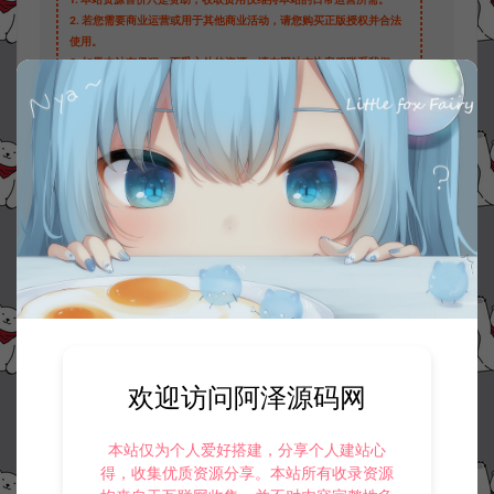
2.
若您需要商业运营或用于其他商业活动，请您购买正版授权并合法
使用。
3.
如果本站有侵犯、不妥之处的资源，请在网站右边客服联系我们。
将会第一时间解决！
4.
本站提供的所有资源仅供参考学习使用，不存在任何商业目的与商
业用途，请大家不要用于商用！
5.
侵权联系邮箱：32838727@qq.com
阿泽源码网
大话专区
大话回合手游【精品西游】添加假人教程
https://www.lyzwlkj.vip/3694/hybk/dhzq/
冷雨泽ღ
默认解压密码：www.lyzwlkj.vip
复制
欢迎访问阿泽源码网
本站仅为个人爱好搭建，分享个人建站心
得，收集优质资源分享。本站所有收录资源
上一篇：
下一篇：