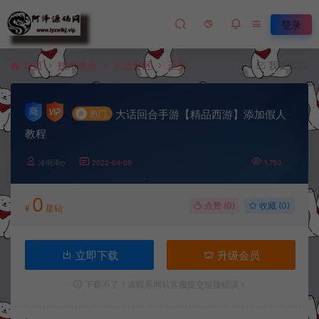
登录
首页
技术教程
大话专区
正文
我要投稿
大话回合手游【精品西游】添加假人
#
热门
教程
冷雨泽ღ
2022-04-09
1,750
0
点赞 (
0
)
收藏 (0)
¥
星钻
立即下载
升级会员
下载不了？请联系网站客服提交链接错误！