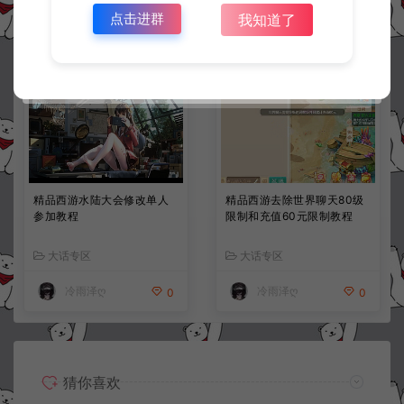
点击进群
我知道了
冷雨泽ღ
冷雨泽ღ
0
10
精品西游水陆大会修改单人
精品西游去除世界聊天80级
参加教程
限制和充值60元限制教程
大话专区
大话专区
冷雨泽ღ
冷雨泽ღ
0
0
猜你喜欢