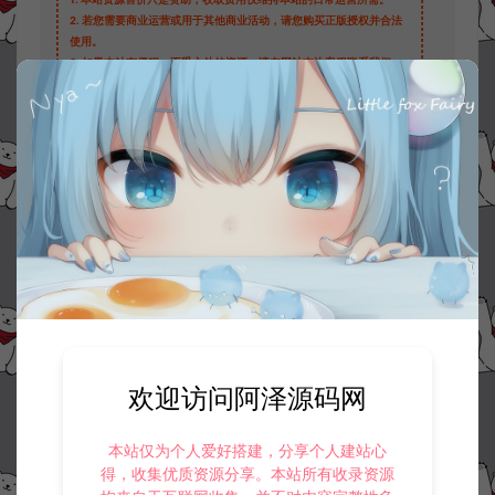
2.
若您需要商业运营或用于其他商业活动，请您购买正版授权并合法
使用。
3.
如果本站有侵犯、不妥之处的资源，请在网站右边客服联系我们。
将会第一时间解决！
4.
本站提供的所有资源仅供参考学习使用，不存在任何商业目的与商
业用途，请大家不要用于商用！
5.
侵权联系邮箱：32838727@qq.com
阿泽源码网
大话专区
大话西游,精品西游,紫禁城,纵歌长安修改
上线仙玉教程
https://www.lyzwlkj.vip/3691/hybk/dhzq/
冷雨泽ღ
默认解压密码：www.lyzwlkj.vip
复制
欢迎访问阿泽源码网
本站仅为个人爱好搭建，分享个人建站心
得，收集优质资源分享。本站所有收录资源
上一篇：
下一篇：