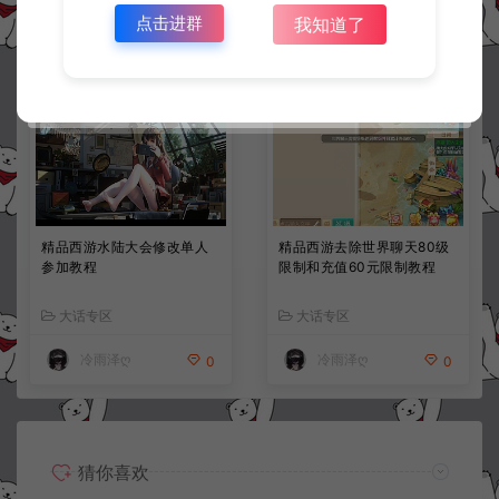
点击进群
我知道了
冷雨泽ღ
冷雨泽ღ
0
10
精品西游水陆大会修改单人
精品西游去除世界聊天80级
参加教程
限制和充值60元限制教程
大话专区
大话专区
冷雨泽ღ
冷雨泽ღ
0
0
猜你喜欢