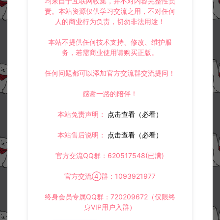
均来自于互联网收集，并不对内容完整性负
大话精品西游端和万众端添加仙器神兵教程
大话回合手游【精品西游】添加假人教程
责。本站资源仅供学习交流之用，不对任何
人的商业行为负责，切勿非法用途！
本站不提供任何技术支持、修改、维护服
常见问题
务，若需商业使用请购买正版。
任何问题都可以添加官方交流群交流提问！
感谢一路的陪伴！
相关资源
本站免责声明：
点击查看（必看）
本站售后说明：
点击查看（必看）
官方交流QQ群：620517548(已满)
官方交流④群：1093921977
大话回合手游-精品龙马坐骑
逍遥西游常用修改文件路径
全帧明文素材
合集
终身会员专属QQ群：720209672（仅限终
身VIP用户入群）
大话专区
大话专区