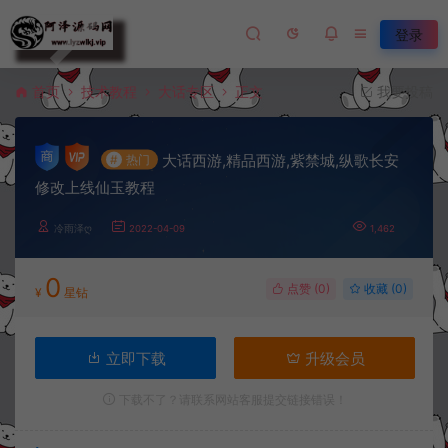
登录
首页
技术教程
大话专区
正文
我要投稿
大话西游,精品西游,紫禁城,纵歌长安
#
热门
修改上线仙玉教程
冷雨泽ღ
2022-04-09
1,462
0
点赞 (
0
)
收藏 (0)
¥
星钻
立即下载
升级会员
下载不了？请联系网站客服提交链接错误！