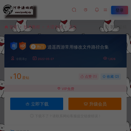
登录
首页
技术教程
大话专区
正文
我要投稿
逍遥西游常用修改文件路径合集
#
热门
冷雨泽ღ
2022-05-27
1,826
10
点赞 (
1
)
收藏 (2)
¥
星钻
VIP免费
立即下载
升级会员
下载不了？请联系网站客服提交链接错误！