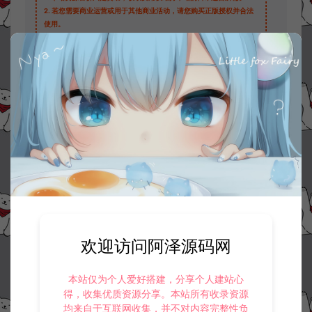
2.
若您需要商业运营或用于其他商业活动，请您购买正版授权并合法
使用。
3.
如果本站有侵犯、不妥之处的资源，请在网站右边客服联系我们。
将会第一时间解决！
4.
本站提供的所有资源仅供参考学习使用，不存在任何商业目的与商
业用途，请大家不要用于商用！
5.
侵权联系邮箱：32838727@qq.com
阿泽源码网
大话专区
逍遥西游常用修改文件路径合集
https://www.lyzwlkj.vip/5585/hybk/dhzq/
冷雨泽ღ
默认解压密码：www.lyzwlkj.vip
复制
欢迎访问阿泽源码网
本站仅为个人爱好搭建，分享个人建站心
得，收集优质资源分享。本站所有收录资源
上一篇：
下一篇：
均来自于互联网收集，并不对内容完整性负