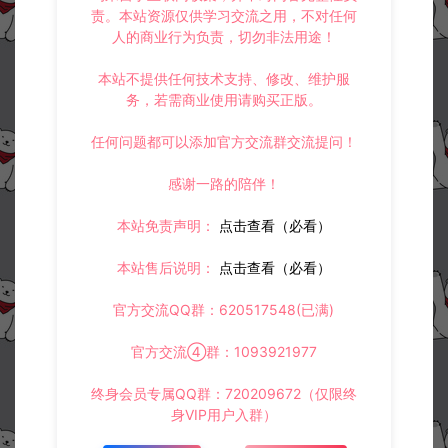
精品西游水陆大会修改单人参加教程
大话回合手游-精品龙马坐骑全帧明文素材
责。本站资源仅供学习交流之用，不对任何
人的商业行为负责，切勿非法用途！
本站不提供任何技术支持、修改、维护服
常见问题
务，若需商业使用请购买正版。
任何问题都可以添加官方交流群交流提问！
感谢一路的陪伴！
相关资源
本站免责声明：
点击查看（必看）
本站售后说明：
点击查看（必看）
官方交流QQ群：620517548(已满)
官方交流④群：1093921977
大话回合手游-精品龙马坐骑
逍遥西游常用修改文件路径
全帧明文素材
合集
终身会员专属QQ群：720209672（仅限终
身VIP用户入群）
大话专区
大话专区