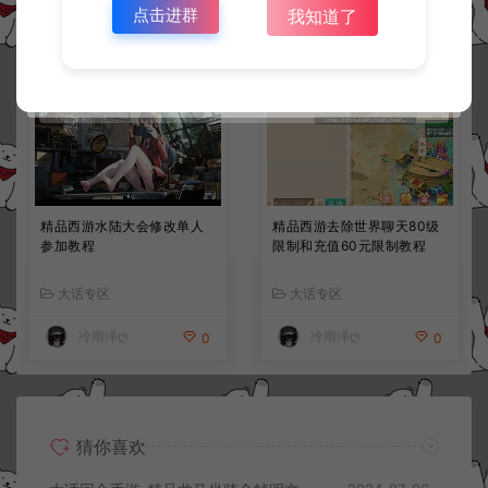
点击进群
我知道了
冷雨泽ღ
冷雨泽ღ
0
10
精品西游水陆大会修改单人
精品西游去除世界聊天80级
参加教程
限制和充值60元限制教程
大话专区
大话专区
冷雨泽ღ
冷雨泽ღ
0
0
猜你喜欢