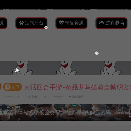
源
定制后台
寄售资源
游戏源码
大话回合手游-精品龙马坐骑全帧明文
#
热门
2024-07-06
大话专区
1
9,092
百度已收录
重承诺
丨本站提供安全交易、信息保真! 解压密码：www.lyzw