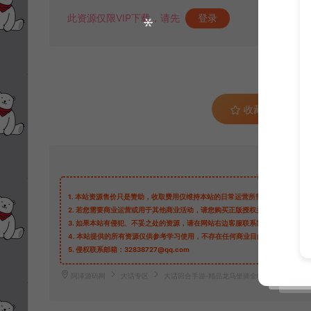
此资源仅限VIP下载，请先
登录
收藏 (1)
1.
本站资源售价只是赞助，收取费用仅维持本站的日常运营所需。
2.
若您需要商业运营或用于其他商业活动，请您购买正版授权并合法使用。
3.
如果本站有侵犯、不妥之处的资源，请在网站右边客服联系我们。将会第一
4.
本站提供的所有资源仅供参考学习使用，不存在任何商业目的与商业用途，
5.
侵权联系邮箱：32838727@qq.com
阿泽源码网
大话专区
大话回合手游-精品龙马坐骑全帧明文素材
h