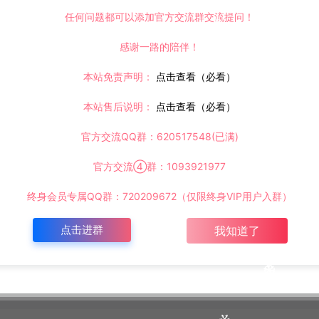
任何问题都可以添加官方交流群交流提问！
感谢一路的陪伴！
本站免责声明：
点击查看（必看）
本站售后说明：
点击查看（必看）
打赏
点赞 (
5
)
官方交流QQ群：620517548(已满)
官方交流④群：1093921977
©版权免责声明
终身会员专属QQ群：720209672（仅限终身VIP用户入群）
点击进群
我知道了
时间解决！
请大家不要用于商用！
ttps://www.lyzwlkj.vip/35026/hybk/dhzq/