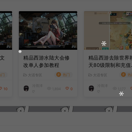
文
精品西游水陆大会修
精品西游去除世界
改单人参加教程
天80级限制和充值
元限制教程
#
#
热门
热门
热
大话专区
大话专区
冷雨泽
冷雨泽
10
1,894
0
1,177
ღ
ღ