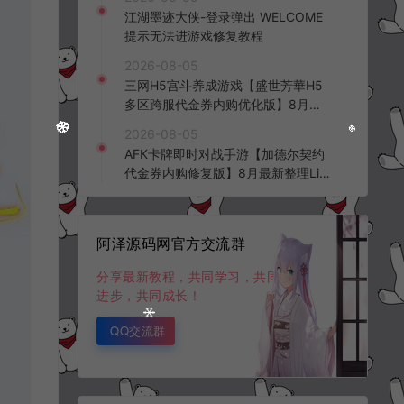
频教程
江湖墨迹大侠-登录弹出 WELCOME
提示无法进游戏修复教程
2026-08-05
三网H5宫斗养成游戏【盛世芳華H5
多区跨服代金券内购优化版】8月最
新整理Linux手工服务端+CDK授权后
2026-08-05
台+全资源安卓+详细搭建教程+视频
AFK卡牌即时对战手游【加德尔契约
教程
代金券内购修复版】8月最新整理Lin
ux手工服务端+前后端全套源码+CD
K授权后台+安卓苹果双端+详细搭建
教程+视频教程
阿泽源码网官方交流群
分享最新教程，共同学习，共同
进步，共同成长！
QQ交流群