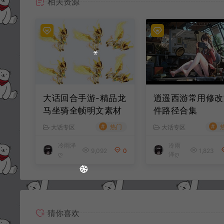
相关资源
大话回合手游-精品龙
逍遥西游常用修改
马坐骑全帧明文素材
件路径合集
#
#
热门
大话专区
大话专区
冷雨泽
冷雨
9,092
0
1,823
ღ
泽ღ
猜你喜欢