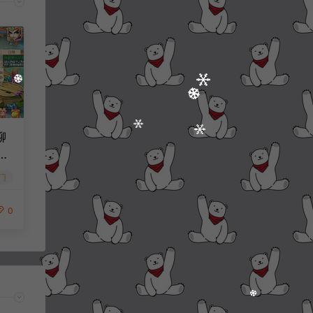
聊
60
门
0