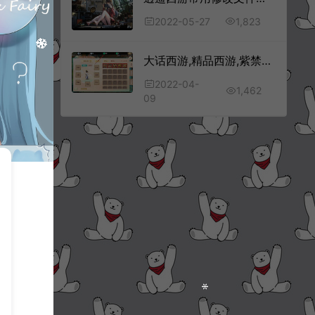
1,823
2022-05-27
大话西游,精品西游,紫禁城,纵歌长安修改上线仙玉教程
2022-04-
1,462
09