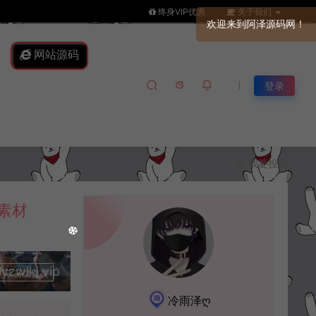
终身VIP优惠
关于我们
网站源码
登录
我要投稿
素材
lkj.vip
升级会员
冷雨泽ღ