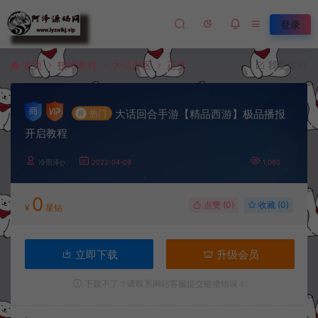
登录
首页
技术教程
大话专区
正文
我要投稿
大话回合手游【精品西游】极品播报
#
热门
开启教程
冷雨泽ღ
2022-04-09
1,080
0
点赞 (
0
)
收藏 (0)
¥
星钻
立即下载
升级会员
下载不了？请联系网站客服提交链接错误！