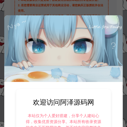
2.
若您需要商业运营或用于其他商业活动，请您购买正版授权并合法
使用。
3.
如果本站有侵犯、不妥之处的资源，请在网站右边客服联系我们。
将会第一时间解决！
4.
本站提供的所有资源仅供参考学习使用，不存在任何商业目的与商
业用途，请大家不要用于商用！
5.
侵权联系邮箱：32838727@qq.com
阿泽源码网
大话专区
大话回合手游【精品西游】极品播报开启
教程
https://www.lyzwlkj.vip/3704/hybk/dhzq/
冷雨泽ღ
默认解压密码：www.lyzwlkj.vip
复制
欢迎访问阿泽源码网
本站仅为个人爱好搭建，分享个人建站心
得，收集优质资源分享。本站所有收录资源
上一篇：
下一篇：