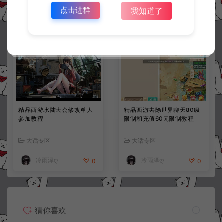
点击进群
我知道了
冷雨泽ღ
冷雨泽ღ
0
10
精品西游水陆大会修改单人
精品西游去除世界聊天80级
参加教程
限制和充值60元限制教程
大话专区
大话专区
冷雨泽ღ
冷雨泽ღ
0
0
猜你喜欢