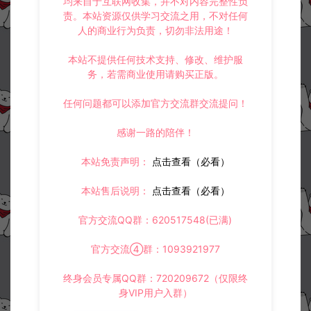
均来自于互联网收集，并不对内容完整性负
大话回合手游【精品西游】添加地煞星及世界BOSS刷新数量教程
大话回合手游【精品西游】任务经验+掉落物品修改教程
责。本站资源仅供学习交流之用，不对任何
人的商业行为负责，切勿非法用途！
本站不提供任何技术支持、修改、维护服
常见问题
务，若需商业使用请购买正版。
任何问题都可以添加官方交流群交流提问！
感谢一路的陪伴！
相关资源
本站免责声明：
点击查看（必看）
本站售后说明：
点击查看（必看）
官方交流QQ群：620517548(已满)
官方交流④群：1093921977
大话回合手游-精品龙马坐骑
逍遥西游常用修改文件路径
全帧明文素材
合集
终身会员专属QQ群：720209672（仅限终
身VIP用户入群）
大话专区
大话专区