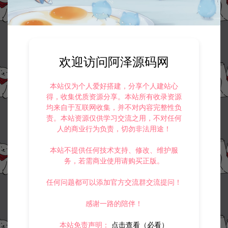
欢迎访问阿泽源码网
资源下载
100
本站仅为个人爱好搭建，分享个人建站心
此资源下载价格为
星钻，请先
登录
得，收集优质资源分享。本站所有收录资源
均来自于互联网收集，并不对内容完整性负
责。本站资源仅供学习交流之用，不对任何
人的商业行为负责，切勿非法用途！
收藏 (0)
打赏
点赞 (
1
)
本站不提供任何技术支持、修改、维护服
务，若需商业使用请购买正版。
任何问题都可以添加官方交流群交流提问！
©版权免责声明
感谢一路的陪伴！
1.
本站资源售价只是赞助，收取费用仅维持本站的日常运营所需。
2.
若您需要商业运营或用于其他商业活动，请您购买正版授权并合法
本站免责声明：
点击查看（必看）