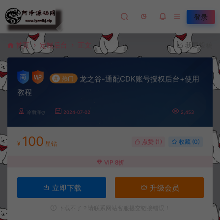
登录
首页
定制后台
正文
我要投稿
龙之谷-通配CDK账号授权后台+使用
#
热门
教程
冷雨泽ღ
2024-07-02
2,453
100
点赞 (
1
)
收藏 (0)
¥
星钻
VIP 8折
立即下载
升级会员
下载不了？请联系网站客服提交链接错误！