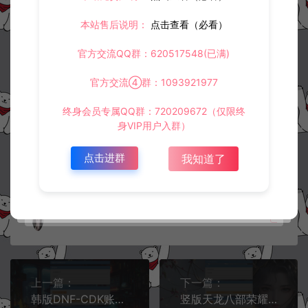
使用。
3.
如果本站有侵犯、不妥之处的资源，请在网站右边客服联系我们。
本站售后说明：
点击查看（必看）
将会第一时间解决！
4.
本站提供的所有资源仅供参考学习使用，不存在任何商业目的与商
官方交流QQ群：620517548(已满)
业用途，请大家不要用于商用！
5.
侵权联系邮箱：32838727@qq.com
官方交流④群：1093921977
阿泽源码网
定制后台
龙之谷-通配CDK账号授权后台+使用教程
终身会员专属QQ群：720209672（仅限终
https://www.lyzwlkj.vip/34809/dzht/
身VIP用户入群）
点击进群
我知道了
冷雨泽ღ
默认解压密码：www.lyzwlkj.vip
复制
上一篇：
下一篇：
韩版DNF-CDK账号授权后台+使用教程
竖版天龙八部荣耀通配-CDK账号授权后台+使用教程