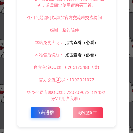
务，若需商业使用请购买正版。
100
此资源下载价格为
星钻，请先
登录
任何问题都可以添加官方交流群交流提问！
感谢一路的陪伴！
收藏 (0)
打赏
点赞 (
0
)
本站免责声明：
点击查看（必看）
本站售后说明：
点击查看（必看）
官方交流QQ群：620517548(已满)
©版权免责声明
官方交流④群：1093921977
1.
本站资源售价只是赞助，收取费用仅维持本站的日常运营所需。
2.
若您需要商业运营或用于其他商业活动，请您购买正版授权并合法
使用。
终身会员专属QQ群：720209672（仅限终
3.
如果本站有侵犯、不妥之处的资源，请在网站右边客服联系我们。
身VIP用户入群）
将会第一时间解决！
4.
本站提供的所有资源仅供参考学习使用，不存在任何商业目的与商
点击进群
我知道了
业用途，请大家不要用于商用！
5.
侵权联系邮箱：32838727@qq.com
阿泽源码网
定制后台
最强战兵-第四代CDK角色ID授权后台