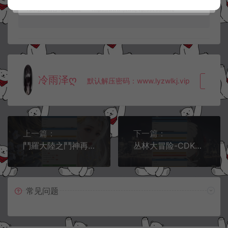
+GM授权后台+使用教程
https://www.lyzwlkj.vip/56238/dzht/
冷雨泽ღ
默认解压密码：www.lyzwlkj.vip
复制
上一篇：
下一篇：
鬥羅大陸之鬥神再臨-第四代CDK游戏账号授权后台+GM授权后台+使用教程
丛林大冒险-CDK账号授权后台+GM授权后台+使用教程
常见问题