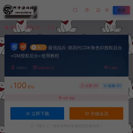
登录
首页
定制后台
正文
我要投稿
最强战兵-第四代CDK角色ID授权后台
#
热门
+GM授权后台+使用教程
冷雨泽ღ
2026-01-15
2,680
100
点赞 (
0
)
收藏 (0)
¥
星钻
VIP 8折
立即下载
升级会员
下载不了？请联系网站客服提交链接错误！