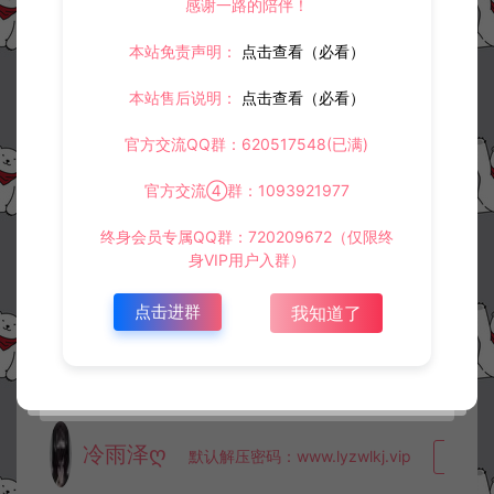
感谢一路的陪伴！
本站免责声明：
点击查看（必看）
©版权免责声明
1.
本站资源售价只是赞助，收取费用仅维持本站的日常运营所需。
本站售后说明：
点击查看（必看）
2.
若您需要商业运营或用于其他商业活动，请您购买正版授权并合法
使用。
官方交流QQ群：620517548(已满)
3.
如果本站有侵犯、不妥之处的资源，请在网站右边客服联系我们。
将会第一时间解决！
官方交流④群：1093921977
4.
本站提供的所有资源仅供参考学习使用，不存在任何商业目的与商
业用途，请大家不要用于商用！
5.
侵权联系邮箱：32838727@qq.com
终身会员专属QQ群：720209672（仅限终
身VIP用户入群）
阿泽源码网
白日门传奇
狂拽屠龙-CDK角色名授权后台+GM授
权后台+使用教程
https://www.lyzwlkj.vip/26020/dzht/brmcq/
点击进群
我知道了
冷雨泽ღ
默认解压密码：www.lyzwlkj.vip
复制