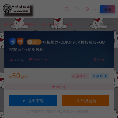
登录
首页
定制后台
白日门传奇
正文
我要投稿
狂拽屠龙-CDK角色名授权后台+GM
#
热门
授权后台+使用教程
冷雨泽ღ
2023-11-27
2,577
50
点赞 (
0
)
收藏 (1)
¥
星钻
VIP 8折
立即下载
升级会员
下载不了？请联系网站客服提交链接错误！