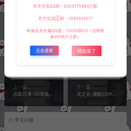
官方交流QQ群：620517548(已满)
阿泽源码网
定制后台
韩版DNF-CDK账号授权后台+使用教程
https://www.lyzwlkj.vip/34448/dzht/
官方交流④群：1093921977
终身会员专属QQ群：720209672（仅限终
身VIP用户入群）
点击进群
我知道了
冷雨泽ღ
默认解压密码：www.lyzwlkj.vip
复制
上一篇：
下一篇：
火影忍者-SS竖版卡牌回合-换皮通配-CDK账号授权功能后台+GM授权后台+使用教程
龙之谷-通配CDK账号授权后台+使用教程
常见问题