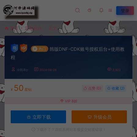
登录
首页
定制后台
正文
我要投稿
韩版DNF-CDK账号授权后台+使用教
#
热门
程
冷雨泽ღ
2024-06-26
2,922
50
点赞 (
0
)
收藏 (2)
¥
星钻
VIP 8折
立即下载
升级会员
下载不了？请联系网站客服提交链接错误！