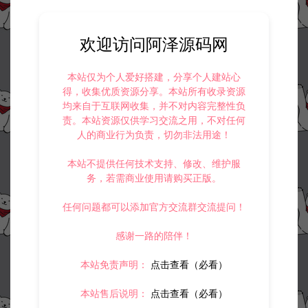
资源下载
50
此资源下载价格为
星钻，请先
登录
欢迎访问阿泽源码网
本站仅为个人爱好搭建，分享个人建站心
得，收集优质资源分享。本站所有收录资源
均来自于互联网收集，并不对内容完整性负
责。本站资源仅供学习交流之用，不对任何
收藏 (2)
打赏
点赞 (
0
)
人的商业行为负责，切勿非法用途！
本站不提供任何技术支持、修改、维护服
务，若需商业使用请购买正版。
©版权免责声明
任何问题都可以添加官方交流群交流提问！
1.
本站资源售价只是赞助，收取费用仅维持本站的日常运营所需。
2.
若您需要商业运营或用于其他商业活动，请您购买正版授权并合法
感谢一路的陪伴！
使用。
3.
如果本站有侵犯、不妥之处的资源，请在网站右边客服联系我们。
将会第一时间解决！
本站免责声明：
点击查看（必看）
4.
本站提供的所有资源仅供参考学习使用，不存在任何商业目的与商
业用途，请大家不要用于商用！
本站售后说明：
点击查看（必看）
5.
侵权联系邮箱：32838727@qq.com