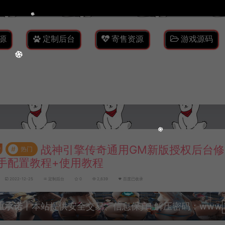
源
定制后台
寄售资源
游戏源码
战神引擎传奇通用GM新版授权后台修
#
热门
手配置教程+使用教程
2022-12-25
定制后台
0
2,639
百度已收录
重承诺
丨本站提供安全交易、信息保真! 解压密码：www.lyzw