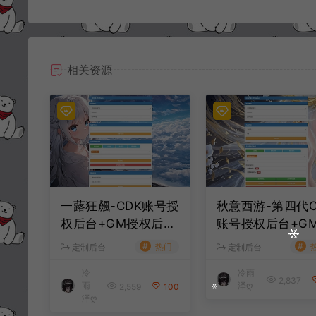
相关资源
一蕗狂飆-CDK账号授
秋意西游-第四代C
权后台+GM授权后台
账号授权后台+G
+使用教程
权后台+使用教程
#
#
热门
定制后台
定制后台
冷
冷雨
2,837
雨
泽ღ
2,559
100
泽ღ