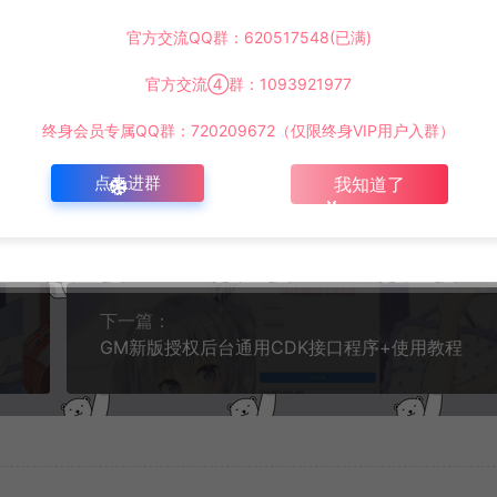
官方交流QQ群：620517548(已满)
件助手配置教程+使用教程
https://www.lyzwlkj.vip/4800/dzht/
官方交流④群：1093921977
终身会员专属QQ群：720209672（仅限终身VIP用户入群）
点击进群
我知道了
复制本文链接
下一篇：
GM新版授权后台通用CDK接口程序+使用教程