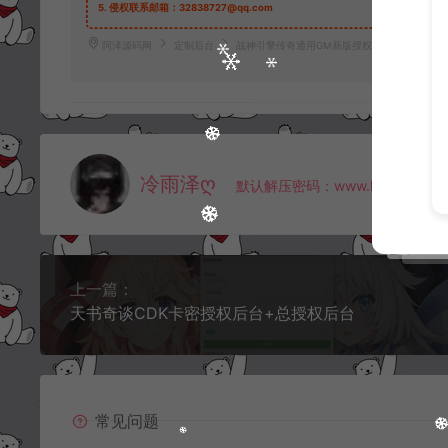
5.
侵权联系邮箱：32838727@qq.com
阿泽源码网
定制后台
战神引擎传奇通用GM新版授权后台修复版+邮
冷雨泽ღ
默认解压密码：www.lyzwlkj.vip
上一篇：
天书奇谈CDK卡密授权后台+总授权后台
常见问题