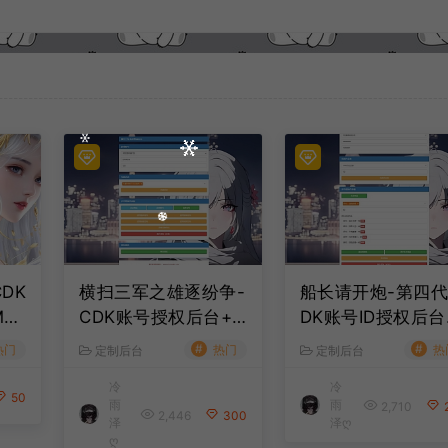
DK
横扫三军之雄逐纷争-
船长请开炮-第四代
M授
CDK账号授权后台+G
DK账号ID授权后台
M授权后台+使用教程
GM授权后台+使用
#
#
热门
热门
热
定制后台
定制后台
程
冷
冷
50
雨
雨
2,710
2,446
300
泽
泽ღ
ღ