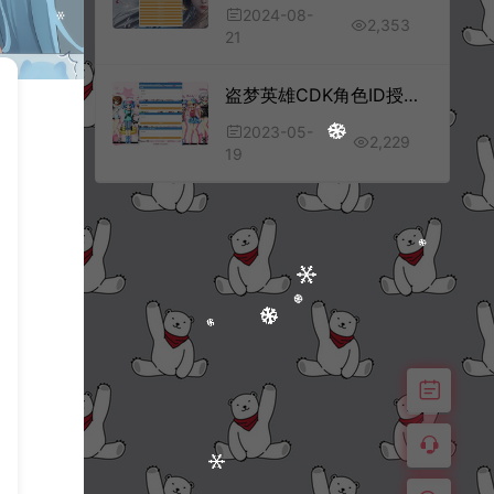
2024-08-
2,353
21
盗梦英雄CDK角色ID授权后台+层叠式物品+使用说明
2023-05-
2,229
19