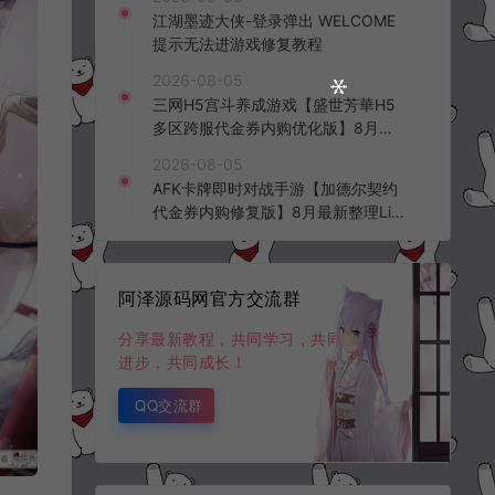
频教程
江湖墨迹大侠-登录弹出 WELCOME
提示无法进游戏修复教程
2026-08-05
三网H5宫斗养成游戏【盛世芳華H5
多区跨服代金券内购优化版】8月最
新整理Linux手工服务端+CDK授权后
2026-08-05
台+全资源安卓+详细搭建教程+视频
AFK卡牌即时对战手游【加德尔契约
教程
代金券内购修复版】8月最新整理Lin
ux手工服务端+前后端全套源码+CD
K授权后台+安卓苹果双端+详细搭建
教程+视频教程
阿泽源码网官方交流群
分享最新教程，共同学习，共同
进步，共同成长！
QQ交流群