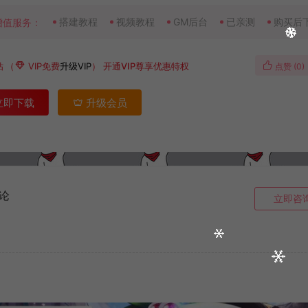
搭建教程
视频教程
GM后台
已亲测
购买后
增值服务：
钻
（
VIP免费
升级VIP
）
开通VIP尊享优惠特权
点赞 (
0
)
立即下载
升级会员
论
立即咨