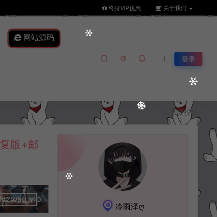
终身VIP优惠
关于我们
网站源码
登录
我要投稿
复版+邮
lkj.vip
升级会员
冷雨泽ღ