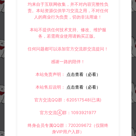
均来自于互联网收集，并不对内容完整性负
上一篇：
下一篇：
责。本站资源仅供学习交流之用，不对任何
3D仙侠手游【古剑飞仙】客户端源码+服务端源码+导表工具+开发文档
3DMMORPG手游【剑灵M革命】源码
人的商业行为负责，切勿非法用途！
本站不提供任何技术支持、修改、维护服
务，若需商业使用请购买正版。
常见问题
任何问题都可以添加官方交流群交流提问！
感谢一路的陪伴！
相关资源
本站免责声明：
点击查看（必看）
本站售后说明：
点击查看（必看）
官方交流QQ群：620517548(已满)
官方交流④群：1093921977
3DMMORPG端游【龙之
Q萌卡牌回合手游【法兰城的
终身会员专属QQ群：720209672（仅限终
谷】全套源代码
回忆】全套服务端源码+客户
身VIP用户入群）
端源码+策划文档