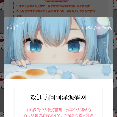
1.
本站资源售价只是赞助，收取费用仅维持本站的日常运营所需。
2.
若您需要商业运营或用于其他商业活动，请您购买正版授权并合法
使用。
3.
如果本站有侵犯、不妥之处的资源，请在网站右边客服联系我们。
将会第一时间解决！
4.
本站提供的所有资源仅供参考学习使用，不存在任何商业目的与商
业用途，请大家不要用于商用！
5.
侵权联系邮箱：32838727@qq.com
阿泽源码网
游戏源码
三网H5游戏【烽火中原H5】服务端源码
+数据表+后端部署教程
https://www.lyzwlkj.vip/31757/yxym/
冷雨泽ღ
默认解压密码：www.lyzwlkj.vip
复制
欢迎访问阿泽源码网
本站仅为个人爱好搭建，分享个人建站心
得，收集优质资源分享。本站所有收录资源