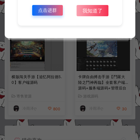
寄售资源
游戏源码
点击进群
我知道了
thanh
冷雨泽ღ
3000
30
横版闯关手游【追忆阿拉德5.
卡牌自由搏击手游【鬥羅大
0】客户端源码
陸之鬥神再臨】全套客户端
源码+服务端源码+管理后台
+导表工具+部署文档
寄售资源
游戏源码
冷雨泽ღ
冷雨泽ღ
800
30
猜你喜欢