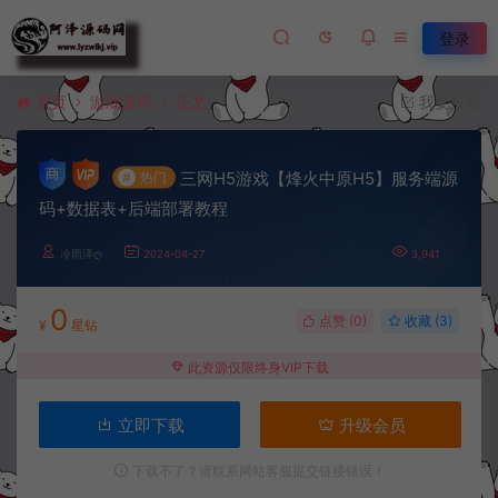
登录
首页
游戏源码
正文
我要投稿
三网H5游戏【烽火中原H5】服务端源
#
热门
码+数据表+后端部署教程
冷雨泽ღ
2024-04-27
3,941
0
点赞 (
0
)
收藏 (3)
¥
星钻
此资源仅限终身VIP下载
立即下载
升级会员
下载不了？请联系网站客服提交链接错误！