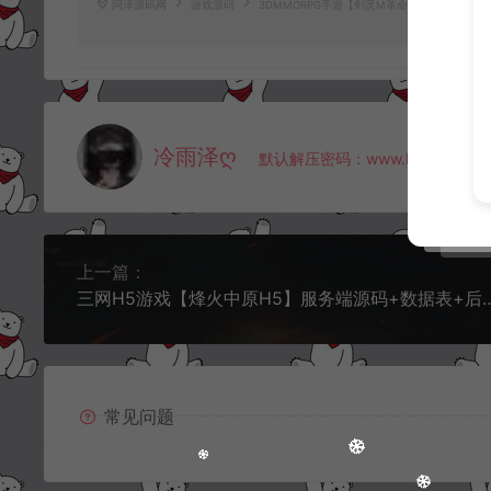
阿泽源码网
游戏源码
3DMMORPG手游【剑灵M革命】源码
https
冷雨泽ღ
默认解压密码：www.lyzwlkj.vip
上一篇：
三网H5游戏【烽火中原H5】服务端源
常见问题