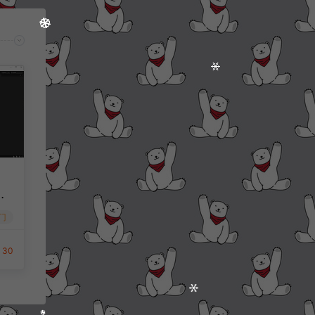
再
码
门
后
文
30