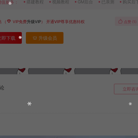
搭建教程
视频教程
GM后台
已亲测
购买后
增值服务：
钻
（
VIP免费
升级VIP
）
开通VIP尊享优惠特权
点赞 (
1
)
立即下载
升级会员
论
立即咨