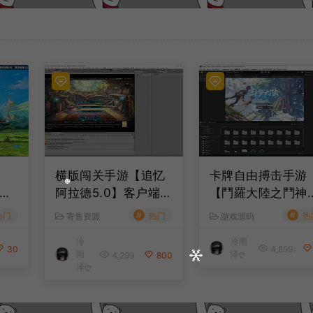
横版闯关手游【追忆
卡牌自由搏击手游
全
阿拉德5.0】客户端源
【鬥羅大陸之鬥神
户
码
臨】全套客户端源
#
#
热门
热门
热
寄售资源
游戏源码
+服务端源码+管理
冷
冷雨
台+导表工具+部署
30
4,899
雨
泽ღ
4,299
800
档
泽ღ