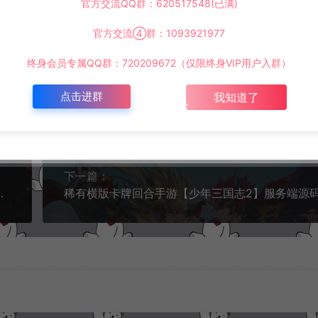
官方交流QQ群：620517548(已满)
://www.lyzwlkj.vip/31883/yxym/
官方交流④群：1093921977
终身会员专属QQ群：720209672（仅限终身VIP用户入群）
点击进群
我知道了
复制本文链接
下一篇：
码+数据表+后端部署教程