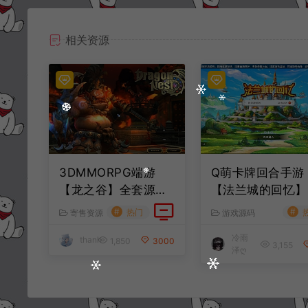
相关资源
3DMMORPG端游
Q萌卡牌回合手游
【龙之谷】全套源代
【法兰城的回忆】
码
套服务端源码+客
#
#
热门
寄售资源
游戏源码
端源码+策划文档
冷雨
thanh
1,850
3000
3,155
泽ღ