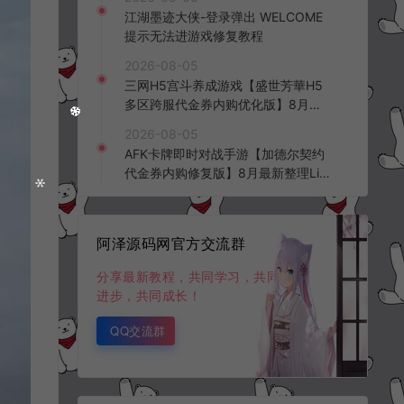
频教程
江湖墨迹大侠-登录弹出 WELCOME
提示无法进游戏修复教程
2026-08-05
三网H5宫斗养成游戏【盛世芳華H5
多区跨服代金券内购优化版】8月最
新整理Linux手工服务端+CDK授权后
2026-08-05
台+全资源安卓+详细搭建教程+视频
AFK卡牌即时对战手游【加德尔契约
教程
代金券内购修复版】8月最新整理Lin
ux手工服务端+前后端全套源码+CD
K授权后台+安卓苹果双端+详细搭建
教程+视频教程
阿泽源码网官方交流群
分享最新教程，共同学习，共同
进步，共同成长！
QQ交流群