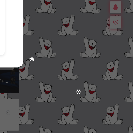
稀有横版卡牌回合手游【少年三国志2】服务端源码+后台源码