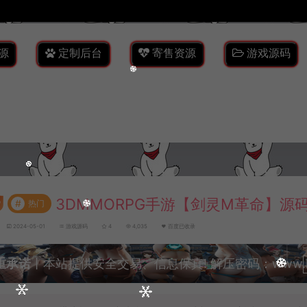
源
定制后台
寄售资源
游戏源码
3DMMORPG手游【剑灵M革命】源
#
热门
2024-05-01
游戏源码
4
4,035
百度已收录
重承诺
丨本站提供安全交易、信息保真! 解压密码：www.lyzw