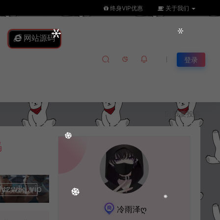
终身VIP优惠
关于我们
网站源码
登录
我要投稿
码
lkj.vip
升级会员
冷雨泽ღ