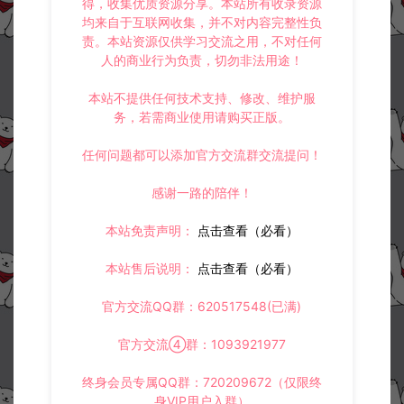
得，收集优质资源分享。本站所有收录资源
均来自于互联网收集，并不对内容完整性负
上一篇：
下一篇：
责。本站资源仅供学习交流之用，不对任何
典藏策略手游【汉王纷争】全套客户端源码+服务端源码+策划文档
跨次元美少女海战手游【钢铁少女/少女战舰】全套客户端源码+服务端源码+部署文档+全套立绘+客户端
人的商业行为负责，切勿非法用途！
本站不提供任何技术支持、修改、维护服
务，若需商业使用请购买正版。
常见问题
任何问题都可以添加官方交流群交流提问！
感谢一路的陪伴！
相关资源
本站免责声明：
点击查看（必看）
本站售后说明：
点击查看（必看）
官方交流QQ群：620517548(已满)
官方交流④群：1093921977
3DMMORPG端游【龙之
Q萌卡牌回合手游【法兰城的
终身会员专属QQ群：720209672（仅限终
谷】全套源代码
回忆】全套服务端源码+客户
身VIP用户入群）