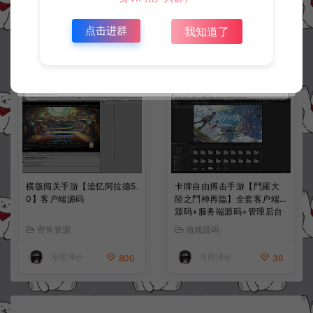
端源码+策划文档
寄售资源
游戏源码
点击进群
我知道了
thanh
冷雨泽ღ
3000
30
横版闯关手游【追忆阿拉德5.
卡牌自由搏击手游【鬥羅大
0】客户端源码
陸之鬥神再臨】全套客户端
源码+服务端源码+管理后台
+导表工具+部署文档
寄售资源
游戏源码
冷雨泽ღ
冷雨泽ღ
800
30