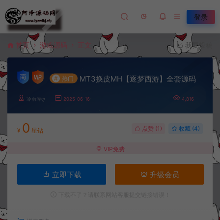
登录
首页
游戏源码
正文
我要投稿
MT3换皮MH【逐梦西游】全套源码
#
热门
冷雨泽ღ
2025-06-16
4,816
0
点赞 (
1
)
收藏 (4)
¥
星钻
VIP免费
立即下载
升级会员
下载不了？请联系网站客服提交链接错误！