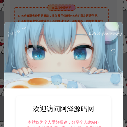
©版权免责声明
1.
本站资源售价只是赞助，收取费用仅维持本站的日常运营所需。
2.
若您需要商业运营或用于其他商业活动，请您购买正版授权并合法
使用。
3.
如果本站有侵犯、不妥之处的资源，请在网站右边客服联系我们。
将会第一时间解决！
4.
本站提供的所有资源仅供参考学习使用，不存在任何商业目的与商
业用途，请大家不要用于商用！
5.
侵权联系邮箱：32838727@qq.com
阿泽源码网
游戏源码
MT3换皮MH【逐梦西游】全套源码
https://www.lyzwlkj.vip/48909/yxym/
欢迎访问阿泽源码网
冷雨泽ღ
默认解压密码：www.lyzwlkj.vip
复制
本站仅为个人爱好搭建，分享个人建站心