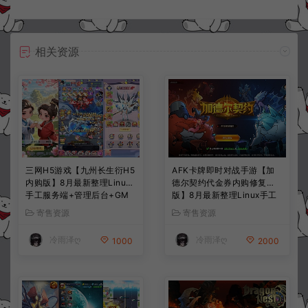
相关资源
三网H5游戏【九州长生衍H5
AFK卡牌即时对战手游【加
内购版】8月最新整理Linux
德尔契约代金券内购修复
手工服务端+管理后台+GM
版】8月最新整理Linux手工
授权后台+简易安卓客户端
服务端+前后端全套源码+CD
寄售资源
寄售资源
+详细搭建教程+视频教程
K授权后台+安卓苹果双端
+详细搭建教程+视频教程
冷雨泽ღ
冷雨泽ღ
1000
2000