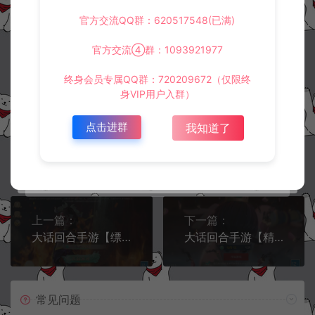
5.
侵权联系邮箱：32838727@qq.com
官方交流QQ群：620517548(已满)
阿泽源码网
寄售资源
横版闯关手游【追忆阿拉德5.0】客户端
官方交流④群：1093921977
源码
https://www.lyzwlkj.vip/57691/jszy/
终身会员专属QQ群：720209672（仅限终
身VIP用户入群）
点击进群
我知道了
冷雨泽ღ
默认解压密码：www.lyzwlkj.vip
复制
上一篇：
下一篇：
大话回合手游【缥缈西游之内丹小熊修复第三版】2月最新整理Linux手工服务端+管理后台+安卓苹果双端+详细搭建教程+视频教程
大话回合手游【精品西游之仙路西游超变版】3月最新整理Linux手工服务端+管理后台+代理后台+安卓苹果双端+详细搭建教程+视频教程
常见问题