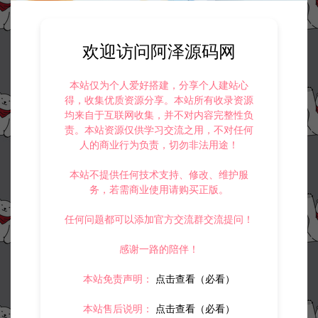
资源下载
欢迎访问阿泽源码网
800
此资源下载价格为
星钻，请先
登录
本站仅为个人爱好搭建，分享个人建站心
得，收集优质资源分享。本站所有收录资源
均来自于互联网收集，并不对内容完整性负
责。本站资源仅供学习交流之用，不对任何
收藏 (0)
打赏
点赞 (
0
)
人的商业行为负责，切勿非法用途！
本站不提供任何技术支持、修改、维护服
务，若需商业使用请购买正版。
©版权免责声明
任何问题都可以添加官方交流群交流提问！
1.
本站资源售价只是赞助，收取费用仅维持本站的日常运营所需。
2.
若您需要商业运营或用于其他商业活动，请您购买正版授权并合法
感谢一路的陪伴！
使用。
3.
如果本站有侵犯、不妥之处的资源，请在网站右边客服联系我们。
本站免责声明：
点击查看（必看）
将会第一时间解决！
4.
本站提供的所有资源仅供参考学习使用，不存在任何商业目的与商
本站售后说明：
点击查看（必看）
业用途，请大家不要用于商用！