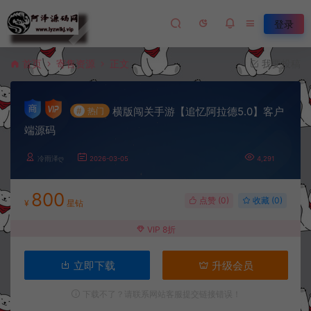
登录
首页
寄售资源
正文
我要投稿
横版闯关手游【追忆阿拉德5.0】客户
#
热门
端源码
冷雨泽ღ
2026-03-05
4,291
800
点赞 (
0
)
收藏 (0)
¥
星钻
VIP 8折
立即下载
升级会员
下载不了？请联系网站客服提交链接错误！