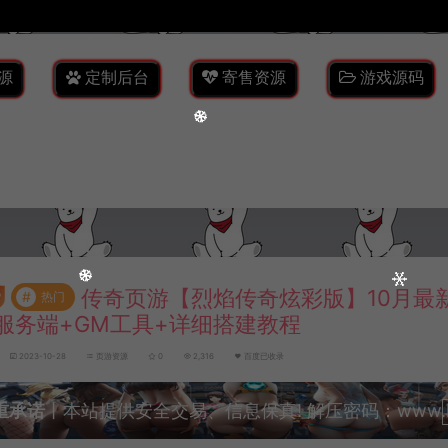
源
定制后台
寄售资源
游戏源码
传奇页游【烈焰传奇炫彩版】10月最新
#
热门
服务端+GM工具+详细搭建教程
2023-10-28
页游资源
0
2,316
百度已收录
重承诺
丨本站提供安全交易、信息保真! 解压密码：www.lyzw