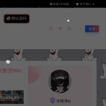
终身VIP优惠
关于我们
网站源码
登录
我要投稿
整理Win
lkj.vip
升级会员
冷雨泽ღ