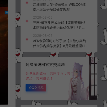
频教程
江湖墨迹大侠-登录弹出 WELCOME
提示无法进游戏修复教程
2026-08-05
三网H5宫斗养成游戏【盛世芳華H5
多区跨服代金券内购优化版】8月最
新整理Linux手工服务端+CDK授权后
2026-08-05
台+全资源安卓+详细搭建教程+视频
AFK卡牌即时对战手游【加德尔契约
教程
代金券内购修复版】8月最新整理Lin
ux手工服务端+前后端全套源码+CD
K授权后台+安卓苹果双端+详细搭建
教程+视频教程
阿泽源码网官方交流群
分享最新教程，共同学习，共同
进步，共同成长！
QQ交流群