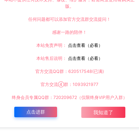
版。
任何问题都可以添加官方交流群交流提问！
感谢一路的陪伴！
本站免责声明：
点击查看（必看）
本站售后说明：
点击查看（必看）
官方交流QQ群：620517548(已满)
官方交流④群：1093921977
终身会员专属QQ群：720209672（仅限终身VIP用户入群）
点击进群
我知道了