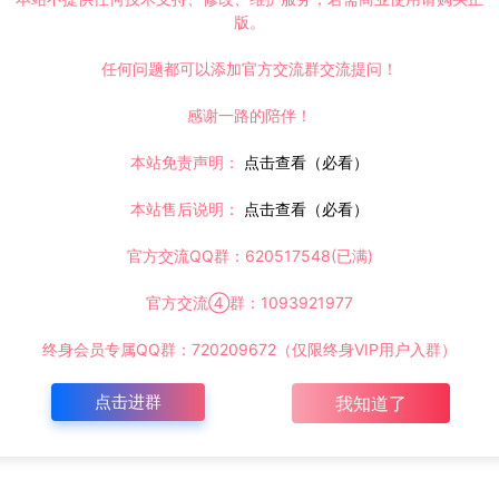
版。
任何问题都可以添加官方交流群交流提问！
感谢一路的陪伴！
本站免责声明：
点击查看（必看）
本站售后说明：
点击查看（必看）
官方交流QQ群：620517548(已满)
官方交流④群：1093921977
终身会员专属QQ群：720209672（仅限终身VIP用户入群）
点击进群
我知道了