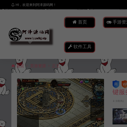
HI，欢迎来到阿泽源码网！
首页
手游资
软件工具
首页
页游资源
正文
键服
冷雨泽ღ
郑