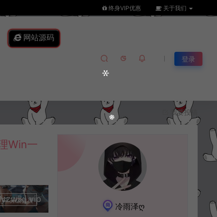
终身VIP优惠
关于我们
网站源码
登录
我要投稿
Win一
lkj.vip
升级会员
冷雨泽ღ