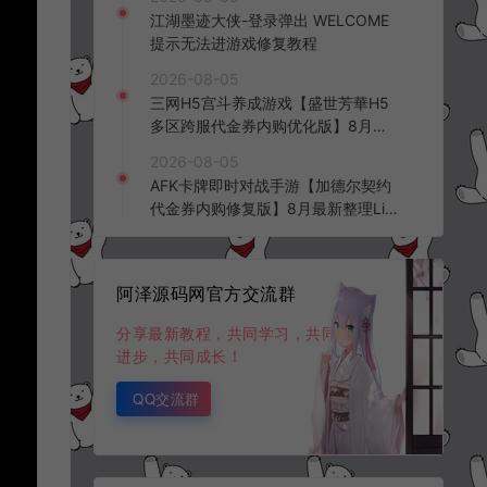
频教程
江湖墨迹大侠-登录弹出 WELCOME
提示无法进游戏修复教程
2026-08-05
三网H5宫斗养成游戏【盛世芳華H5
多区跨服代金券内购优化版】8月最
新整理Linux手工服务端+CDK授权后
2026-08-05
台+全资源安卓+详细搭建教程+视频
AFK卡牌即时对战手游【加德尔契约
教程
代金券内购修复版】8月最新整理Lin
ux手工服务端+前后端全套源码+CD
K授权后台+安卓苹果双端+详细搭建
教程+视频教程
阿泽源码网官方交流群
分享最新教程，共同学习，共同
进步，共同成长！
QQ交流群