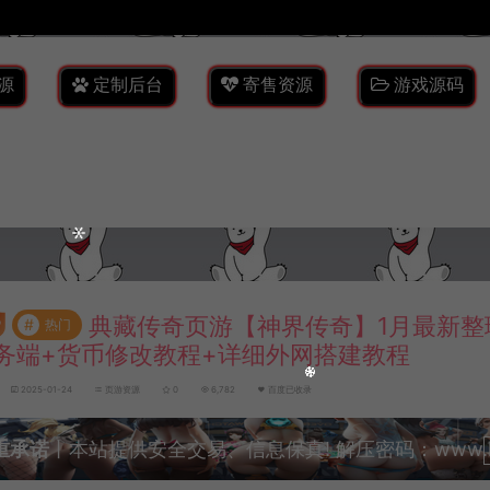
源
定制后台
寄售资源
游戏源码
典藏传奇页游【神界传奇】1月最新整理
#
热门
务端+货币修改教程+详细外网搭建教程
2025-01-24
页游资源
0
6,782
百度已收录
重承诺
丨本站提供安全交易、信息保真! 解压密码：www.lyzw