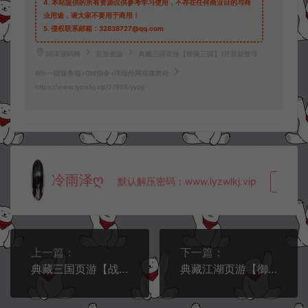
4.
本站提供的所有资源仅供参考学习使用，不存在任何商业目的与商
业用途，请大家不要用于商用！
5.
侵权联系邮箱：32838727@qq.com
阿泽源码网
页游资源
典藏三国页游【铁骑三国】1月最新整理
Win一键服务端+GM指令+详细外网搭建教程
https://www.lyzwlkj.vip/27998/yyzy/
冷雨泽ღ
默认解压密码：www.lyzwlkj.vip
复制
上一篇：
下一篇：
典藏三国页游【战龙三国】1月最新整理Win一键服务端+GM充值后台+详细外网搭建教程
典藏江湖页游【御剑江湖】1月最新整理Win一键服务端+详细外网搭建教程