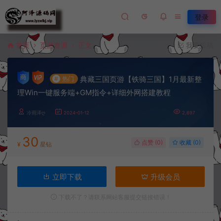
登录
首页
页游资源
正文
我要投稿
典藏三国页游【铁骑三国】1月最新整
#
热门
理Win一键服务端+GM指令+详细外网搭建教程
冷雨泽ღ
2024-01-12
2,697
30
点赞 (
0
)
收藏 (0)
¥
星钻
立即下载
升级会员
下载不了？请联系网站客服提交链接错误！