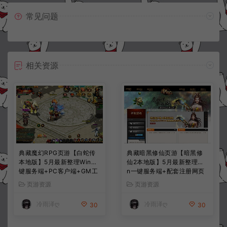
常见问题
相关资源
典藏魔幻RPG页游【白蛇传
典藏暗黑修仙页游【暗黑修
本地版】5月最新整理Win一
仙2本地版】5月最新整理Wi
键服务端+PC客户端+GM工
n一键服务端+配套注册网页
具+详细搭建教程
+GM工具+PC客户端+详细
页游资源
页游资源
搭建教程
冷雨泽ღ
冷雨泽ღ
30
30