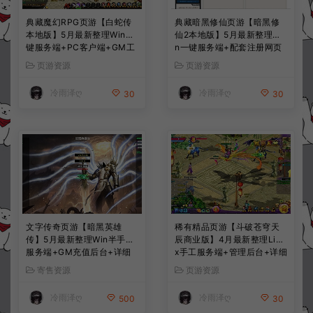
典藏魔幻RPG页游【白蛇传
典藏暗黑修仙页游【暗黑修
本地版】5月最新整理Win一
仙2本地版】5月最新整理Wi
键服务端+PC客户端+GM工
n一键服务端+配套注册网页
具+详细搭建教程
+GM工具+PC客户端+详细
页游资源
页游资源
搭建教程
冷雨泽ღ
冷雨泽ღ
30
30
文字传奇页游【暗黑英雄
稀有精品页游【斗破苍穹天
传】5月最新整理Win半手工
辰商业版】4月最新整理Linu
服务端+GM充值后台+详细
x手工服务端+管理后台+详细
搭建教程
外网搭建教程
寄售资源
页游资源
冷雨泽ღ
冷雨泽ღ
500
30