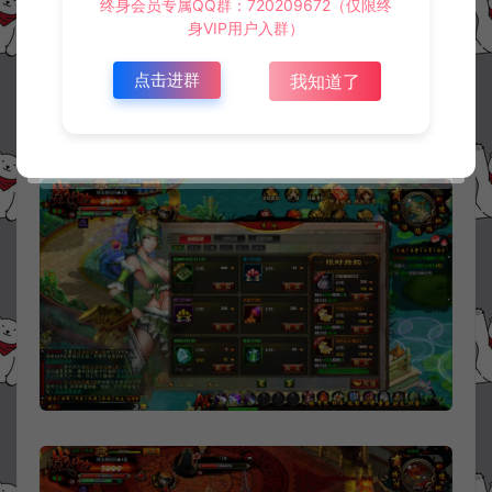
终身会员专属QQ群：720209672（仅限终
身VIP用户入群）
点击进群
我知道了