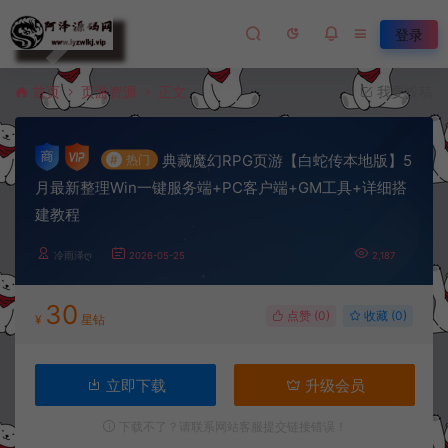
登录
首页
页游资源
正文
我要投稿
典藏魔幻RPG页游【白蛇传本地版】5
#
热门
月最新整理Win一键服务端+PC客户端+GM工具+详细搭
建教程
冷雨泽ღ
2026-05-25
2,187
30
点赞 (
0
)
收藏 (0)
¥
星钻
立即下载
升级会员
下载不了？请联系网站客服提交链接错误！