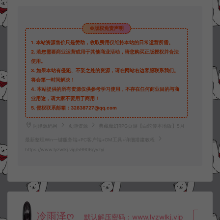
©版权免责声明
1.
本站资源售价只是赞助，收取费用仅维持本站的日常运营所需。
2.
若您需要商业运营或用于其他商业活动，请您购买正版授权并合法
使用。
3.
如果本站有侵犯、不妥之处的资源，请在网站右边客服联系我们。
将会第一时间解决！
4.
本站提供的所有资源仅供参考学习使用，不存在任何商业目的与商
业用途，请大家不要用于商用！
5.
侵权联系邮箱：32838727@qq.com
阿泽源码网
页游资源
典藏魔幻RPG页游【白蛇传本地版】5月
最新整理Win一键服务端+PC客户端+GM工具+详细搭建教程
https://www.lyzwlkj.vip/59906/yyzy/
冷雨泽ღ
默认解压密码：www.lyzwlkj.vip
复制