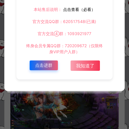
本站售后说明：
点击查看（必看）
官方交流QQ群：620517548(已满)
官方交流④群：1093921977
终身会员专属QQ群：720209672（仅限终
身VIP用户入群）
点击进群
我知道了