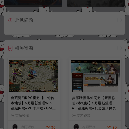
常见问题
相关资源
典藏魔幻RPG页游【白蛇传
典藏暗黑修仙页游【暗黑修
本地版】5月最新整理Win一
仙2本地版】5月最新整理Wi
键服务端+PC客户端+GM工
n一键服务端+配套注册网页
具+详细搭建教程
+GM工具+PC客户端+详细
页游资源
页游资源
搭建教程
冷雨泽ღ
冷雨泽ღ
30
30