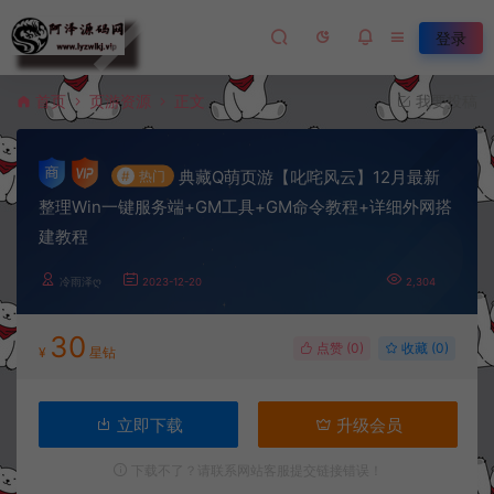
登录
首页
页游资源
正文
我要投稿
典藏Q萌页游【叱咤风云】12月最新
#
热门
整理Win一键服务端+GM工具+GM命令教程+详细外网搭
建教程
冷雨泽ღ
2023-12-20
2,304
30
点赞 (
0
)
收藏 (0)
¥
星钻
立即下载
升级会员
下载不了？请联系网站客服提交链接错误！