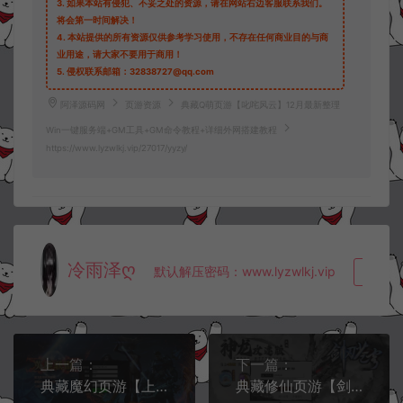
3.
如果本站有侵犯、不妥之处的资源，请在网站右边客服联系我们。
将会第一时间解决！
4.
本站提供的所有资源仅供参考学习使用，不存在任何商业目的与商
业用途，请大家不要用于商用！
5.
侵权联系邮箱：32838727@qq.com
阿泽源码网
页游资源
典藏Q萌页游【叱咤风云】12月最新整理
Win一键服务端+GM工具+GM命令教程+详细外网搭建教程
https://www.lyzwlkj.vip/27017/yyzy/
冷雨泽ღ
默认解压密码：www.lyzwlkj.vip
复制
上一篇：
下一篇：
典藏魔幻页游【上古封印】12月最新整理Win一键服务端+充值教程+详细外网搭建教程
典藏修仙页游【剑刃苍穹】12月最新整理Win一键服务端+GM充值后台+详细外网搭建教程