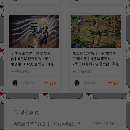
文字传奇页游【暗黑英雄
稀有精品页游【斗破苍穹天
传】5月最新整理Win半手工
辰商业版】4月最新整理Linu
服务端+GM充值后台+详细
x手工服务端+管理后台+详细
搭建教程
外网搭建教程
寄售资源
页游资源
冷雨泽ღ
冷雨泽ღ
500
30
猜你喜欢
典藏魔幻RPG页游【白蛇传本地版】5月最新整理Win一键服务端+PC客户端+GM工具+详细搭建教程
2026-05-25