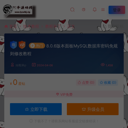
登录
首页
技术教程
教程补丁
正文
我要投稿
8.0.6版本面板MySQL数据库密码免规
#
热门
则修改教程
冷雨泽ღ
2024-04-06
1,458
0
点赞 (
0
)
收藏 (0)
¥
星钻
VIP免费
立即下载
升级会员
下载不了？请联系网站客服提交链接错误！