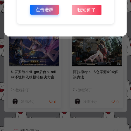
教程补丁
教程补丁
点击进群
我知道了
冷雨泽ღ
冷雨泽ღ
0
0
斗罗安装dldl-gm后台bundl
阿拉德epel-6仓库源404解
er环境和依赖报错解决方案
决办法
教程补丁
教程补丁
冷雨泽ღ
冷雨泽ღ
0
0
猜你喜欢