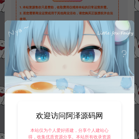
1.
本站资源售价只是赞助，收取费用仅维持本站的日常运营所需。
2.
若您需要商业运营或用于其他商业活动，请您购买正版授权并合法
使用。
3.
如果本站有侵犯、不妥之处的资源，请在网站右边客服联系我们。
将会第一时间解决！
4.
本站提供的所有资源仅供参考学习使用，不存在任何商业目的与商
业用途，请大家不要用于商用！
5.
侵权联系邮箱：32838727@qq.com
阿泽源码网
教程补丁
8.0.6版本面板MySQL数据库密码免规则
修改教程
https://www.lyzwlkj.vip/30899/hybk/jcbd/
冷雨泽ღ
默认解压密码：www.lyzwlkj.vip
复制
欢迎访问阿泽源码网
本站仅为个人爱好搭建，分享个人建站心
得，收集优质资源分享。本站所有收录资源