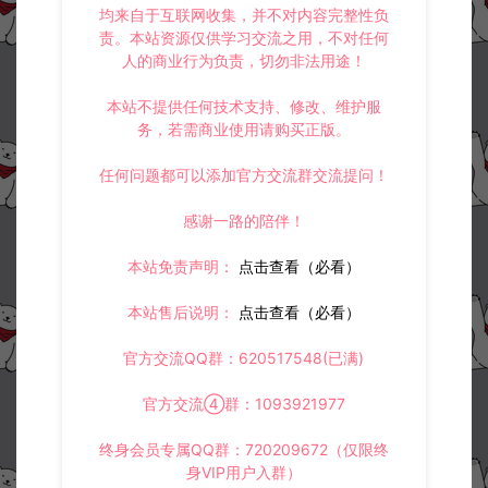
均来自于互联网收集，并不对内容完整性负
上一篇：
下一篇：
责。本站资源仅供学习交流之用，不对任何
大话缥缈西游-IP加解密教程
大话回合手游【新引擎之缥缈西游】通用开新区教程+视频教程
人的商业行为负责，切勿非法用途！
本站不提供任何技术支持、修改、维护服
务，若需商业使用请购买正版。
常见问题
任何问题都可以添加官方交流群交流提问！
感谢一路的陪伴！
相关资源
本站免责声明：
点击查看（必看）
本站售后说明：
点击查看（必看）
官方交流QQ群：620517548(已满)
官方交流④群：1093921977
江湖墨迹大侠-登录弹出 WE
全明星激斗完整GM指令表
终身会员专属QQ群：720209672（仅限终
LCOME 提示无法进游戏修
身VIP用户入群）
复教程