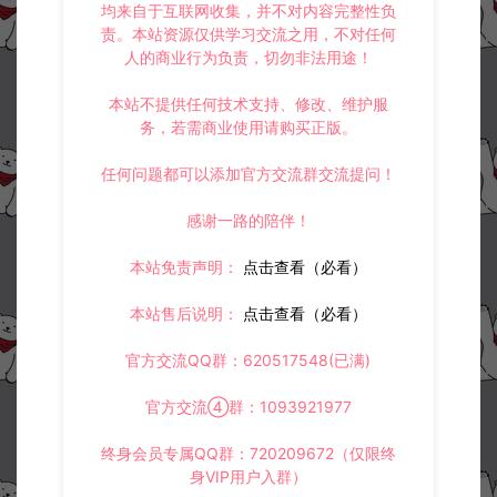
均来自于互联网收集，并不对内容完整性负
责。本站资源仅供学习交流之用，不对任何
人的商业行为负责，切勿非法用途！
本站不提供任何技术支持、修改、维护服
务，若需商业使用请购买正版。
任何问题都可以添加官方交流群交流提问！
资源下载
18
感谢一路的陪伴！
此资源下载价格为
星钻，请先
登录
本站免责声明：
点击查看（必看）
本站售后说明：
点击查看（必看）
收藏 (0)
打赏
点赞 (
0
)
官方交流QQ群：620517548(已满)
官方交流④群：1093921977
终身会员专属QQ群：720209672（仅限终
©版权免责声明
身VIP用户入群）
1.
本站资源售价只是赞助，收取费用仅维持本站的日常运营所需。