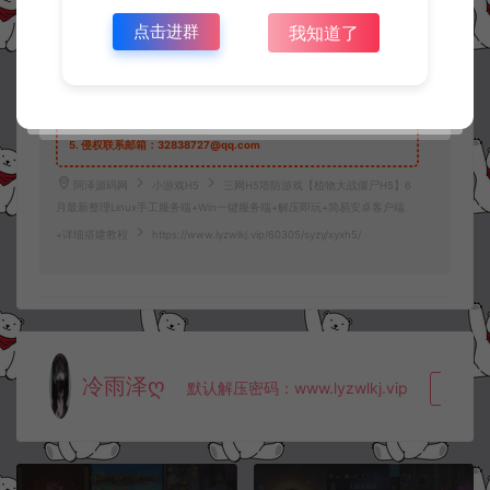
2.
若您需要商业运营或用于其他商业活动，请您购买正版授权并合法
点击进群
我知道了
使用。
3.
如果本站有侵犯、不妥之处的资源，请在网站右边客服联系我们。
将会第一时间解决！
4.
本站提供的所有资源仅供参考学习使用，不存在任何商业目的与商
业用途，请大家不要用于商用！
5.
侵权联系邮箱：32838727@qq.com
阿泽源码网
小游戏H5
三网H5塔防游戏【植物大战僵尸H5】6
月最新整理Linux手工服务端+Win一键服务端+解压即玩+简易安卓客户端
+详细搭建教程
https://www.lyzwlkj.vip/60305/syzy/xyxh5/
冷雨泽ღ
默认解压密码：www.lyzwlkj.vip
复制