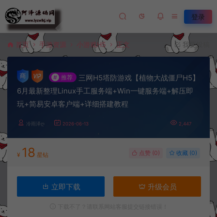
登录
首页
手游资源
小游戏H5
正文
我要投稿
三网H5塔防游戏【植物大战僵尸H5】
#
推荐
6月最新整理Linux手工服务端+Win一键服务端+解压即
玩+简易安卓客户端+详细搭建教程
冷雨泽ღ
2026-06-13
2,447
18
点赞 (
0
)
收藏 (0)
¥
星钻
立即下载
升级会员
下载不了？请联系网站客服提交链接错误！