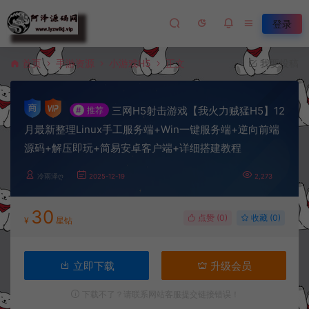
登录
首页
手游资源
小游戏H5
正文
我要投稿
三网H5射击游戏【我火力贼猛H5】12
#
推荐
月最新整理Linux手工服务端+Win一键服务端+逆向前端
源码+解压即玩+简易安卓客户端+详细搭建教程
冷雨泽ღ
2025-12-19
2,273
30
点赞 (
0
)
收藏 (0)
¥
星钻
立即下载
升级会员
下载不了？请联系网站客服提交链接错误！