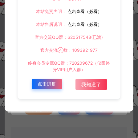
本站免责声明：
点击查看（必看）
本站售后说明：
点击查看（必看）
官方交流QQ群：620517548(已满)
官方交流④群：1093921977
资源下载
终身会员专属QQ群：720209672（仅限终
身VIP用户入群）
30
此资源下载价格为
星钻，请先
登录
点击进群
我知道了
收藏 (0)
打赏
点赞 (
0
)