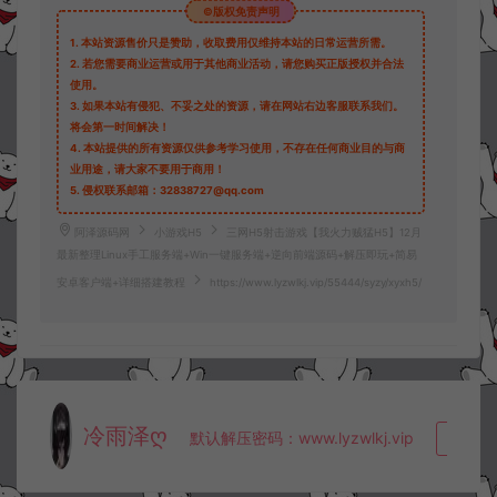
©版权免责声明
1.
本站资源售价只是赞助，收取费用仅维持本站的日常运营所需。
2.
若您需要商业运营或用于其他商业活动，请您购买正版授权并合法
使用。
3.
如果本站有侵犯、不妥之处的资源，请在网站右边客服联系我们。
将会第一时间解决！
4.
本站提供的所有资源仅供参考学习使用，不存在任何商业目的与商
业用途，请大家不要用于商用！
5.
侵权联系邮箱：32838727@qq.com
阿泽源码网
小游戏H5
三网H5射击游戏【我火力贼猛H5】12月
最新整理Linux手工服务端+Win一键服务端+逆向前端源码+解压即玩+简易
安卓客户端+详细搭建教程
https://www.lyzwlkj.vip/55444/syzy/xyxh5/
冷雨泽ღ
默认解压密码：www.lyzwlkj.vip
复制