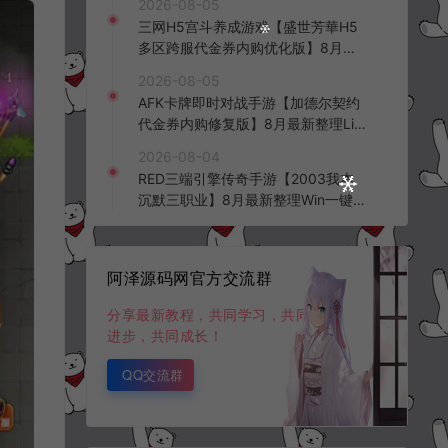
2026-08-05
三网H5宫斗养成游戏【盛世芳華H5
多区跨服代金券内购优化版】8月最
新整理Linux手工服务端+CDK授权后
2026-08-05
台+全资源安卓+详细搭建教程+视频
AFK卡牌即时对战手游【加德尔契约
教程
代金券内购修复版】8月最新整理Lin
ux手工服务端+前后端全套源码+CD
2026-08-04
K授权后台+安卓苹果双端+详细搭建
RED三端引擎传奇手游【2003我本
教程+视频教程
沉默三职业】8月最新整理Win一键
服务端+PC安卓+详细搭建教程
阿泽源码网官方交流群
分享最新教程，共同学习，共同
进步，共同成长！
QQ交流群