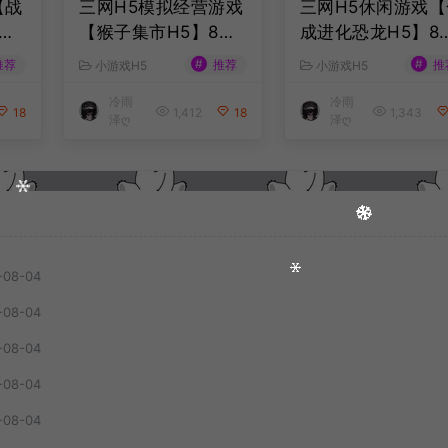
【战
三网H5模拟经营游戏
三网H5休闲游戏【
最
【猴子集市H5】8月
成进化恐龙H5】8
服
最新整理Linux手工
最新整理Linux手
#
#
推荐
推荐
推
小游戏H5
小游戏H5
务端
服务端+Win一键服务
服务端+Win一键
冷雨
冷雨
安卓
端+解压即玩+简易安
端+解压即玩+简易
18
1,412
18
1,343
泽ღ
泽ღ
教
卓客户端+详细搭建
卓客户端+详细搭
教程
教程
-08-04
-08-04
-08-04
-08-04
-08-04