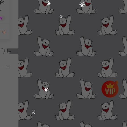
合
月
工
荐
服务
安
18
建