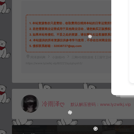
1.
本站资源售价只是赞助，收取费用仅维持本站的日常运营所需。
2.
若您需要商业运营或用于其他商业活动，请您购买正版授权并合法使用。
3.
如果本站有侵犯、不妥之处的资源，请在网站右边客服联系我们。将会第一
4.
本站提供的所有资源仅供参考学习使用，不存在任何商业目的与商业用途，
5.
侵权联系邮箱：32838727@qq.com
阿泽源码网
小游戏H5
三网H5塔防游戏【三国守卫H5】6月最新整理L
https://www.lyzwlkj.vip/60221/syzy/xyxh5/
冷雨泽ღ
默认解压密码：www.lyzwlkj.vip