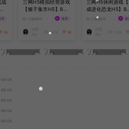
【战
三网H5模拟经营游戏
三网H5休闲游戏【
最
【猴子集市H5】8月
成进化恐龙H5】8
服
最新整理Linux手工
最新整理Linux手
#
#
推荐
推荐
推
小游戏H5
小游戏H5
务端
服务端+Win一键服务
服务端+Win一键
冷雨
冷雨
安卓
端+解压即玩+简易安
端+解压即玩+简易
18
1,404
18
1,328
泽ღ
泽ღ
教
卓客户端+详细搭建
卓客户端+详细搭
教程
教程
-08-04
-08-04
-08-04
-08-04
-08-04