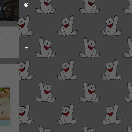
三网H5塔防游戏【植物大战僵尸H5】6月最新整理Linux手工服务端+Win一键服务端+解压即玩+简易安卓客户端+详细搭建教程