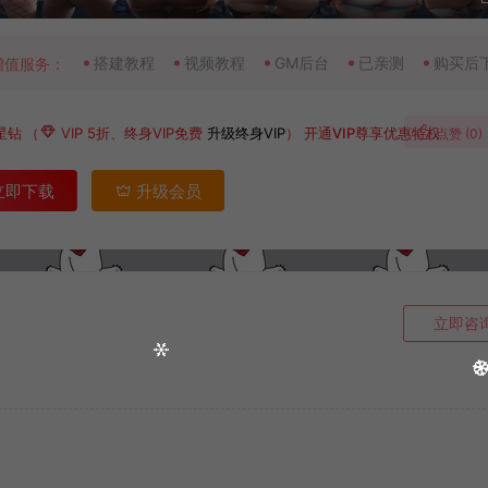
搭建教程
视频教程
GM后台
已亲测
购买后
增值服务：
星钻
（
VIP 5折、终身VIP免费
升级终身VIP
）
开通VIP尊享优惠特权
点赞 (
0
)
立即下载
升级会员
立即咨