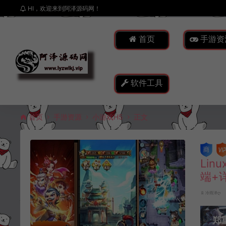
HI，欢迎来到阿泽源码网！
首页
手游资
软件工具
首页
手游资源
小游戏H5
正文
Li
端+
冷雨泽ღ
郑