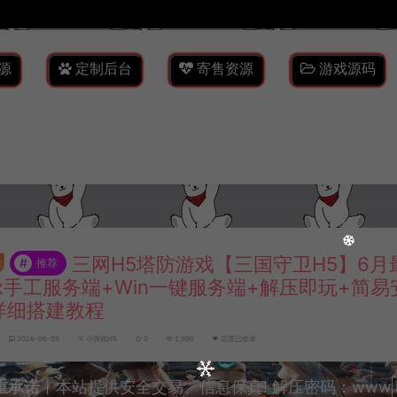
源
定制后台
寄售资源
游戏源码
三网H5塔防游戏【三国守卫H5】6月
#
推荐
nux手工服务端+Win一键服务端+解压即玩+简
详细搭建教程
2026-06-09
小游戏H5
0
2,999
百度已收录
重承诺
丨本站提供安全交易、信息保真! 解压密码：www.lyzw