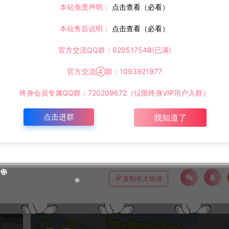
本站免责声明：
点击查看（必看）
©版权免责声明
本站售后说明：
点击查看（必看）
官方交流QQ群：620517548(已满)
时间解决！
请大家不要用于商用！
官方交流④群：1093921977
终身会员专属QQ群：720209672（仅限终身VIP用户入群）
inux手工服务端+Win一键服务端+解压即玩+简易安卓客户端+详细搭建教程
点击进群
我知道了
复制本文链接