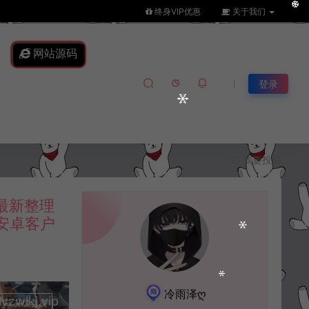
终身VIP优惠
关于我们
网站源码
登录
我要投稿
最新整理
易安卓客户
冷雨泽ღ
lkj.vip
升级会员