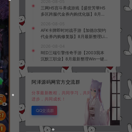
2026-08-05
三网H5宫斗养成游戏【盛世芳華H5
多区跨服代金券内购优化版】8月最
新整理Linux手工服务端+CDK授权后
2026-08-05
台+全资源安卓+详细搭建教程+视频
AFK卡牌即时对战手游【加德尔契约
教程
代金券内购修复版】8月最新整理Lin
ux手工服务端+前后端全套源码+CD
2026-08-04
K授权后台+安卓苹果双端+详细搭建
RED三端引擎传奇手游【2003我本
教程+视频教程
沉默三职业】8月最新整理Win一键
服务端+PC安卓+详细搭建教程
阿泽源码网官方交流群
分享最新教程，共同学习，共同
进步，共同成长！
QQ交流群