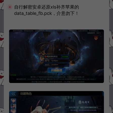
自行解密安卓还原xls补齐苹果的
data_table_fb.pck，介意勿下！