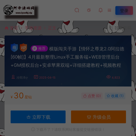
登录
首页
手游资源
正文
我要投稿
横版闯关手游【情怀之尊龙2.0阿拉德
#
推荐
[60帧]】4月最新整理Linux手工服务端+WEB管理后台
+GM授权后台+安卓苹果双端+详细搭建教程+视频教程
冷雨泽ღ
2025-04-15
4,923
30
点赞 (
0
)
收藏 (1)
¥
星钻
立即下载
升级会员
下载不了？请联系网站客服提交链接错误！