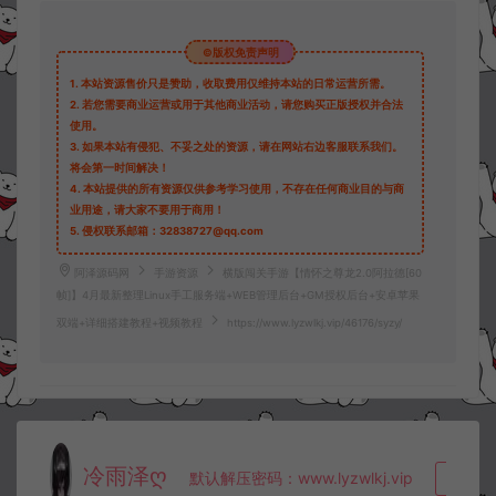
©版权免责声明
1.
本站资源售价只是赞助，收取费用仅维持本站的日常运营所需。
2.
若您需要商业运营或用于其他商业活动，请您购买正版授权并合法
使用。
3.
如果本站有侵犯、不妥之处的资源，请在网站右边客服联系我们。
将会第一时间解决！
4.
本站提供的所有资源仅供参考学习使用，不存在任何商业目的与商
业用途，请大家不要用于商用！
5.
侵权联系邮箱：32838727@qq.com
阿泽源码网
手游资源
横版闯关手游【情怀之尊龙2.0阿拉德[60
帧]】4月最新整理Linux手工服务端+WEB管理后台+GM授权后台+安卓苹果
双端+详细搭建教程+视频教程
https://www.lyzwlkj.vip/46176/syzy/
冷雨泽ღ
默认解压密码：www.lyzwlkj.vip
复制