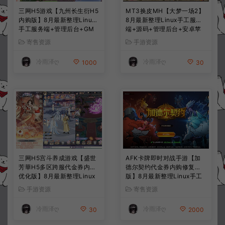
三网H5游戏【九州长生衍H5
MT3换皮MH【大梦一场2】
内购版】8月最新整理Linux
8月最新整理Linux手工服务
手工服务端+管理后台+GM
端+源码+管理后台+安卓苹
授权后台+简易安卓客户端
果双端+详细搭建教程+视频
寄售资源
手游资源
+详细搭建教程+视频教程
教程
冷雨泽ღ
冷雨泽ღ
1000
30
三网H5宫斗养成游戏【盛世
AFK卡牌即时对战手游【加
芳華H5多区跨服代金券内购
德尔契约代金券内购修复
优化版】8月最新整理Linux
版】8月最新整理Linux手工
手工服务端+CDK授权后台
服务端+前后端全套源码+CD
手游资源
寄售资源
+全资源安卓+详细搭建教程
K授权后台+安卓苹果双端
+视频教程
+详细搭建教程+视频教程
冷雨泽ღ
冷雨泽ღ
30
2000