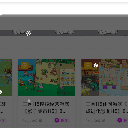
【战
三网H5模拟经营游戏
三网H5休闲游戏【
最
【猴子集市H5】8月
成进化恐龙H5】8
服
最新整理Linux手工
最新整理Linux手
#
#
推荐
推荐
推
小游戏H5
小游戏H5
务端
服务端+Win一键服务
服务端+Win一键