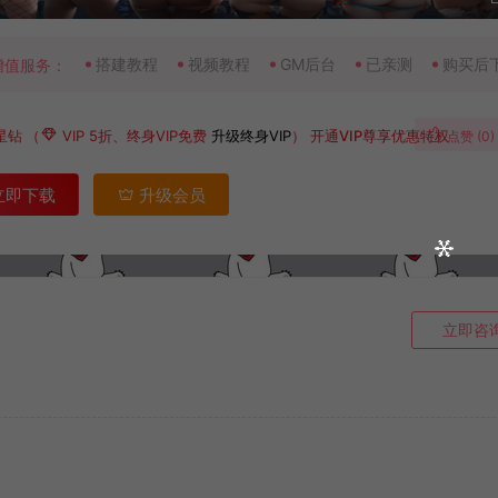
搭建教程
视频教程
GM后台
已亲测
购买后
增值服务：
星钻
（
VIP 5折、终身VIP免费
升级终身VIP
）
开通VIP尊享优惠特权
点赞 (
0
)
立即下载
升级会员
立即咨