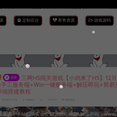
源
定制后台
寄售资源
游戏源码
三网H5闯关游戏【小鸡来了H5】12
#
推荐
nux手工服务端+Win一键服务端+解压即玩+简
详细搭建教程
2025-12-26
小游戏H5
1
2,475
百度已收录
重承诺
丨本站提供安全交易、信息保真! 解压密码：www.lyzw