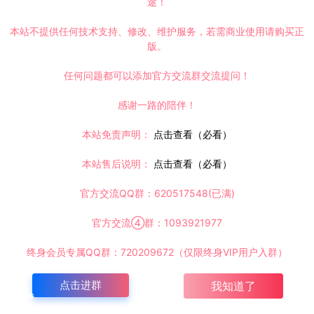
途！
时间解决！
本站不提供任何技术支持、修改、维护服务，若需商业使用请购买正
请大家不要用于商用！
版。
inux手工服务端+Win一键服务端+解压即玩+简易安卓客户端+详细搭建教程
任何问题都可以添加官方交流群交流提问！
感谢一路的陪伴！
本站免责声明：
点击查看（必看）
本站售后说明：
点击查看（必看）
复制本文链接
官方交流QQ群：620517548(已满)
官方交流④群：1093921977
下一篇：
终身会员专属QQ群：720209672（仅限终身VIP用户入群）
三网H5割草游戏【地下城与魔兽H5】12月最新整理Linux手工服务端+Win一键服务端+解压即玩+简易安卓客户端+详细搭建教程
点击进群
我知道了