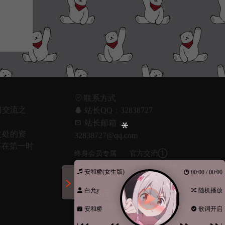
联系方式
习交流之
站长QQ：32838727
！
站长邮箱：
之处的资
32838727@qq.com
将在第一时
终身会员专属
官方交流①
群:720209672
群:620517548(已
安和桥(女生版)
00:00 / 00:00
满)
白允y
随机播放
官方交流②
官方交流③
群:620517548(已
群:1045932367(已
安和桥
歌词开启
满)
满)