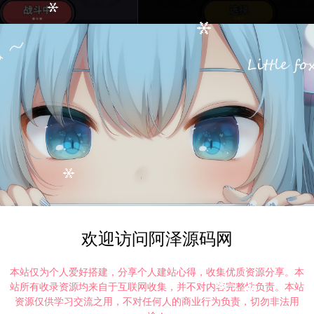
打赏
点赞 (
0
)
欢迎访问阿泽源码网
本站仅为个人爱好搭建，分享个人建站心得，收集优质资源分享。本
站所有收录资源均来自于互联网收集，并不对内容完整性负责。本站
©版权免责声明
资源仅供学习交流之用，不对任何人的商业行为负责，切勿非法用