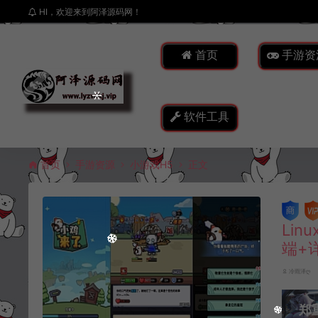
HI，欢迎来到阿泽源码网！
首页
手游资
软件工具
首页
手游资源
小游戏H5
正文
Li
端+
冷雨泽ღ
郑