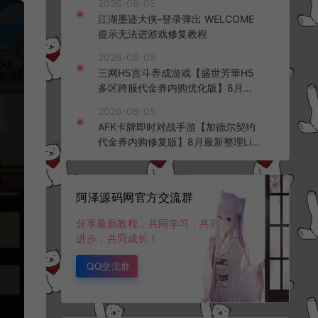
2026-08-05
频教程
江湖墨迹大侠-登录弹出 WELCOME
提示无法进游戏修复教程
2026-08-05
三网H5宫斗养成游戏【盛世芳華H5
多区跨服代金券内购优化版】8月最
新整理Linux手工服务端+CDK授权后
2026-08-05
台+全资源安卓+详细搭建教程+视频
AFK卡牌即时对战手游【加德尔契约
教程
代金券内购修复版】8月最新整理Lin
ux手工服务端+前后端全套源码+CD
K授权后台+安卓苹果双端+详细搭建
教程+视频教程
阿泽源码网官方交流群
分享最新教程，共同学习，共同
进步，共同成长！
QQ交流群