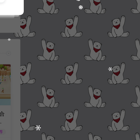
合
月
工
荐
服务