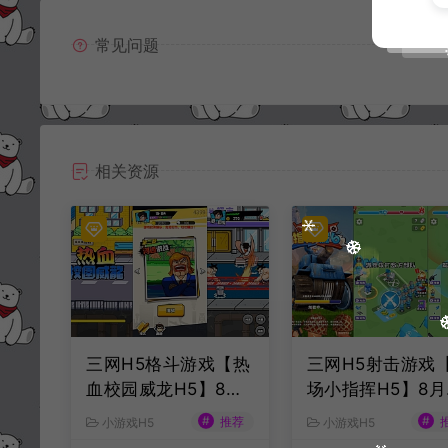
常见问题
相关资源
三网H5格斗游戏【热
三网H5射击游戏
血校园威龙H5】8月
场小指挥H5】8月
最新整理Linux手工
新整理Linux手工
#
#
推荐
小游戏H5
小游戏H5
服务端+Win一键服务
务端+Win一键服