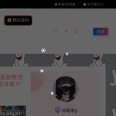
终身VIP优惠
关于我们
网站源码
登录
我要投稿
月最新整理
易安卓客户
冷雨泽ღ
lkj.vip
升级会员