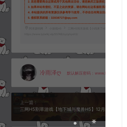
2.
若您需要商业运营或用于其他商业活动，请您购买正版授权并合法使用。
3.
如果本站有侵犯、不妥之处的资源，请在网站右边客服联系我们。将会第一
4.
本站提供的所有资源仅供参考学习使用，不存在任何商业目的与商业用途，
5.
侵权联系邮箱：32838727@qq.com
阿泽源码网
小游戏H5
三网H5闯关游戏【小鸡来了H5】12月最新整理L
https://www.lyzwlkj.vip/55748/syzy/xyxh5/
冷雨泽ღ
默认解压密码：www.lyzwlkj.vip
上一篇：