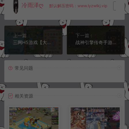
冷雨泽ღ
默认解压密码：www.lyzwlkj.vip
复制
上一篇：
下一篇：
三网H5游戏【大圣轮回之天命西游H5】9月最新整理Linux手工服务端+GM授权后台+详细搭建教程+视频教程
战神引擎传奇手游【凌天沉默三职业开区版】9月最新整理Win一键服务端+GM授权后台+安卓苹果双端+详细搭建教程+视频教程
常见问题
相关资源