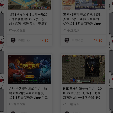
MT3换皮MH【大梦一场2】
三网H5宫斗养成游戏【盛世
8月最新整理Linux手工服务
芳華H5多区跨服代金券内购
端+源码+管理后台+安卓苹
优化版】8月最新整理Linux
果双端+详细搭建教程+视频
手工服务端+CDK授权后台
手游资源
手游资源
教程
+全资源安卓+详细搭建教程
+视频教程
冷雨泽ღ
冷雨泽ღ
30
30
AFK卡牌即时对战手游【加
RED三端引擎传奇手游【20
德尔契约代金券内购修复
03我本沉默三职业】8月最
版】8月最新整理Linux手工
新整理Win一键服务端+PC
服务端+前后端全套源码+CD
安卓+详细搭建教程
寄售资源
三端传奇
K授权后台+安卓苹果双端
+详细搭建教程+视频教程