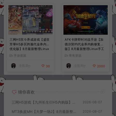
三网H5宫斗养成游戏【盛世
AFK卡牌即时对战手游【加
芳華H5多区跨服代金券内购
德尔契约代金券内购修复
优化版】8月最新整理Linux
版】8月最新整理Linux手工
手工服务端+CDK授权后台
服务端+前后端全套源码+CD
手游资源
寄售资源
+全资源安卓+详细搭建教程
K授权后台+安卓苹果双端
+视频教程
+详细搭建教程+视频教程
冷雨泽ღ
冷雨泽ღ
30
2000
猜你喜欢
三网H5游戏【九州长生衍H5内购版】8月最新整理Linux手工服务端+管理后台+GM授权后台+简易安卓客户端+详细搭建教程+视频教程
2026-08-07
MT3换皮MH【大梦一场2】8月最新整理Linux手工服务端+源码+管理后台+安卓苹果双端+详细搭建教程+视频教程
2026-08-07