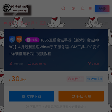
登录
首页
手游资源
正文
我要投稿
1655互通魔域手游【新紫川魔域[神
#
推荐
80]】4月最新整理Win半手工服务端+GM工具+PC安卓
+详细搭建教程+视频教程
冷雨泽ღ
2025-04-16
3,098
30
点赞 (
0
)
收藏 (0)
¥
星钻
立即下载
升级会员
下载不了？请联系网站客服提交链接错误！