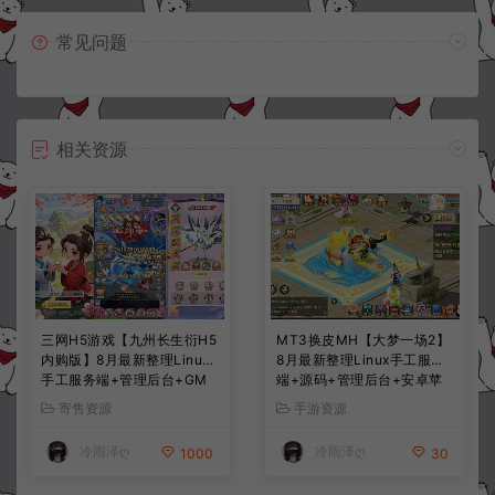
常见问题
相关资源
三网H5游戏【九州长生衍H5
MT3换皮MH【大梦一场2】
内购版】8月最新整理Linux
8月最新整理Linux手工服务
手工服务端+管理后台+GM
端+源码+管理后台+安卓苹
授权后台+简易安卓客户端
果双端+详细搭建教程+视频
寄售资源
手游资源
+详细搭建教程+视频教程
教程
冷雨泽ღ
冷雨泽ღ
1000
30