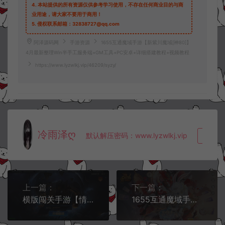
4.
本站提供的所有资源仅供参考学习使用，不存在任何商业目的与商
业用途，请大家不要用于商用！
5.
侵权联系邮箱：32838727@qq.com
阿泽源码网
手游资源
1655互通魔域手游【新紫川魔域[神80]】
4月最新整理Win半手工服务端+GM工具+PC安卓+详细搭建教程+视频教程
https://www.lyzwlkj.vip/46209/syzy/
冷雨泽ღ
默认解压密码：www.lyzwlkj.vip
复制
上一篇：
下一篇：
横版闯关手游【情怀之尊龙2.0阿拉德[60帧]】4月最新整理Linux手工服务端+WEB管理后台+GM授权后台+安卓苹果双端+详细搭建教程+视频教程
1655互通魔域手游【蔚来圣装魔域[神85]】4月最新整理Win半手工服务端+GM工具+PC安卓+详细搭建教程+视频教程