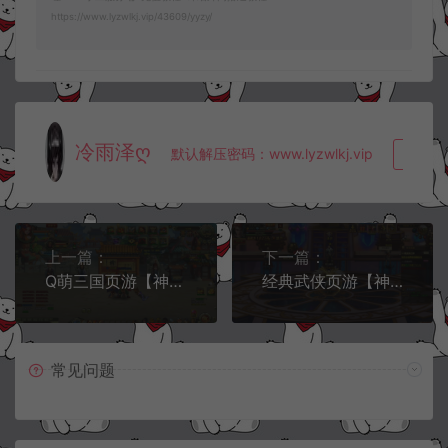
https://www.lyzwlkj.vip/43609/yyzy/
冷雨泽ღ
默认解压密码：www.lyzwlkj.vip
复制
上一篇：
下一篇：
Q萌三国页游【神将大三国OL】2月最新整理Linux手工服务端+货币修改教程+详细外网搭建教程
经典武侠页游【神之继承者-王座版】2月最新整理Linux手工服务端+管理后台+充值教程+详细外网搭建教程
常见问题