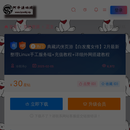
登录
首页
页游资源
正文
我要投稿
典藏武侠页游【白发魔女传】2月最新
#
热门
整理Linux手工服务端+充值教程+详细外网搭建教程
冷雨泽ღ
2025-02-05
6,972
30
点赞 (
0
)
收藏 (0)
¥
星钻
立即下载
升级会员
下载不了？请联系网站客服提交链接错误！