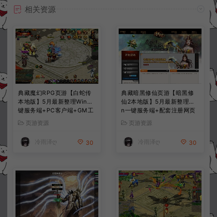
相关资源
典藏魔幻RPG页游【白蛇传
典藏暗黑修仙页游【暗黑修
本地版】5月最新整理Win一
仙2本地版】5月最新整理Wi
键服务端+PC客户端+GM工
n一键服务端+配套注册网页
具+详细搭建教程
+GM工具+PC客户端+详细
页游资源
页游资源
搭建教程
冷雨泽ღ
冷雨泽ღ
30
30